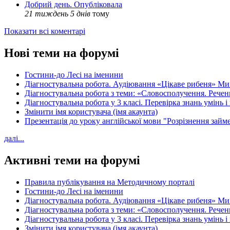
Добрий день. Опубліковала
21 тиждень 5 днів
тому
Показати всі коментарі
Нові теми на форумі
Гостини-до Лесі на іменини
Діагностувальна робота. Аудіювання «Цікаве рибеня» 
Діагностувальна робота з теми: «Словосполучення. Речен
Діагностувальна робота у 3 класі. Перевірка знань умінь і
Змінити імя користувача (імя акаунта)
Презентація до уроку англійської мови "Розрізнення займен
далі...
Активні теми на форумі
Правила публікування на Методичному порталі
Гостини-до Лесі на іменини
Діагностувальна робота. Аудіювання «Цікаве рибеня» 
Діагностувальна робота з теми: «Словосполучення. Речен
Діагностувальна робота у 3 класі. Перевірка знань умінь і
Змінити імя користувача (імя акаунта)