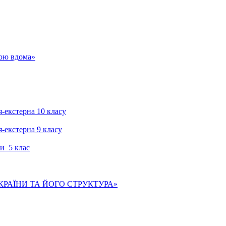
гою вдома»
я-екстерна 10 класу
я-екстерна 9 класу
и 5 клас
КРАЇНИ ТА ЙОГО СТРУКТУРА»