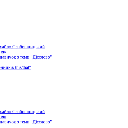
Михайло Слабошпицький
ня»
 навичок з теми "Дієслово"
ників this/that"
Михайло Слабошпицький
ня»
 навичок з теми "Дієслово"