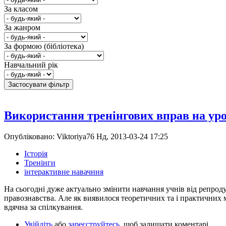
За класом
За жанром
За формою (бібліотека)
Навчальний рік
Використання тренінгових вправ на урок
Опубліковано: Viktoriya76 Нд, 2013-03-24 17:25
Історія
Тренінги
інтерактивне навачння
На сьогодні дуже актуально змінити навчання учнів від репроду
правознавства. Але як виявилося теоретичних та і практичних м
вдячна за спілкування.
Увійдіть
або
зареєструйтесь
, щоб залишати коментарі