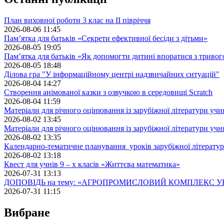
План виховної роботи 3 клас на II півріччя
2026-08-06 11:45
Пам’ятка для батьків «Секрети ефективної бесіди з дітьми»
2026-08-05 19:05
Пам’ятка для батьків «Як допомогти дитині впоратися з триво
2026-08-05 18:48
Ділова гра "У інформаційному центрі надзвичайних ситуацій"
2026-08-04 14:27
Створення анімованої казки з озвучкою в середовищі Scratch
2026-08-04 11:59
Матеріали для річного оцінювання із зарубіжної літератури учн
2026-08-02 13:45
Матеріали для річного оцінювання із зарубіжної літератури учн
2026-08-02 13:35
Календарно-тематичне планування уроків зарубіжної літератур
2026-08-02 13:18
Квест для учнів 9 – х класів «Життєва математика»
2026-07-31 13:13
ДОПОВІДЬ на тему: «АГРОПРОМИСЛОВИЙ КОМПЛЕКС У
2026-07-31 11:15
Вибране