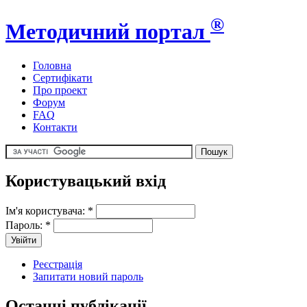
®
Методичний портал
Головна
Сертифікати
Про проект
Форум
FAQ
Контакти
Користувацький вхід
Ім'я користувача:
*
Пароль:
*
Реєстрація
Запитати новий пароль
Останні публікації