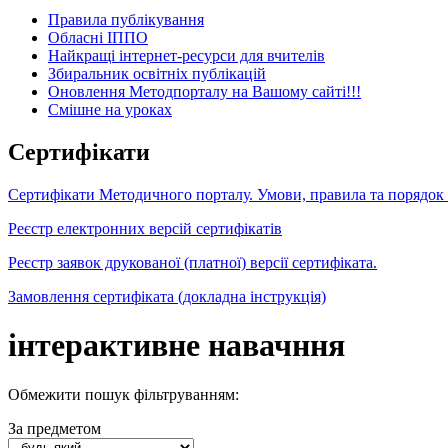
Правила публікування
Обласні ІППО
Найкращі інтернет-ресурси для вчителів
Збиральник освітніх публікацій
Оновлення Методпорталу на Вашому сайті!!!
Cмішне на уроках
Сертифікати
Сертифікати Методичного порталу. Умови, правила та порядок
Реєстр електронних версій сертифікатів
Реєстр заявок друкованої (платної) версії сертифіката.
Замовлення сертифіката (докладна інструкція)
інтерактивне навачння
Обмежити пошук фільтруванням:
За предметом