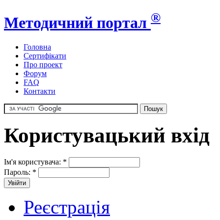
®
Методичний портал
Головна
Сертифікати
Про проект
Форум
FAQ
Контакти
Користувацький вхід
Ім'я користувача:
*
Пароль:
*
Реєстрація