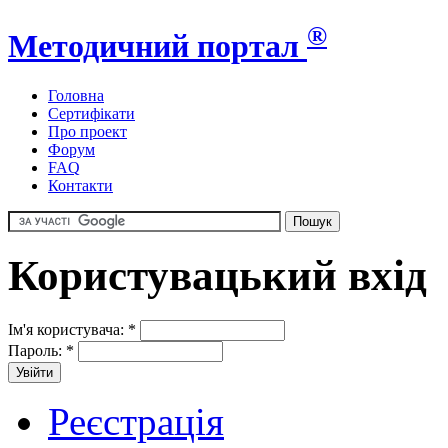
®
Методичний портал
Головна
Сертифікати
Про проект
Форум
FAQ
Контакти
Користувацький вхід
Ім'я користувача:
*
Пароль:
*
Реєстрація