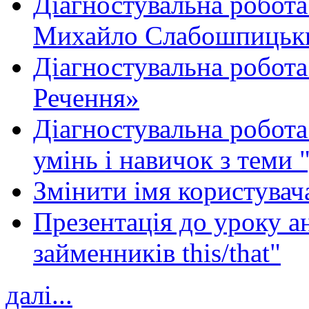
Діагностувальна робота
Михайло Слабошпицьк
Діагностувальна робота
Речення»
Діагностувальна робота 
умінь і навичок з теми 
Змінити імя користувача
Презентація до уроку а
займенників this/that"
далі...