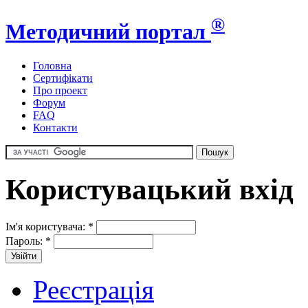
®
Методичний портал
Головна
Сертифікати
Про проект
Форум
FAQ
Контакти
Користувацький вхід
Ім'я користувача:
*
Пароль:
*
Реєстрація