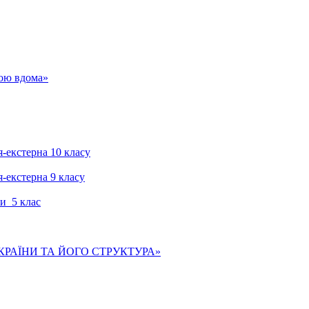
гою вдома»
я-екстерна 10 класу
я-екстерна 9 класу
и 5 клас
КРАЇНИ ТА ЙОГО СТРУКТУРА»