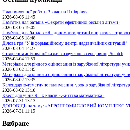
План виховної роботи 3 клас на II півріччя
2026-08-06 11:45
Пам’ятка для батьків «Секрети ефективної бесіди з дітьми»
2026-08-05 19:05
Пам’ятка для батьків «Як допомогти дитині впоратися з триво
2026-08-05 18:48
Ділова гра "У інформаційному центрі надзвичайних ситуацій"
2026-08-04 14:27
Створення анімованої казки з озвучкою в середовищі Scratch
2026-08-04 11:59
Матеріали для річного оцінювання із зарубіжної літератури учн
2026-08-02 13:45
Матеріали для річного оцінювання із зарубіжної літератури учн
2026-08-02 13:35
Календарно-тематичне планування уроків зарубіжної літератур
2026-08-02 13:18
Квест для учнів 9 – х класів «Життєва математика»
2026-07-31 13:13
ДОПОВІДЬ на тему: «АГРОПРОМИСЛОВИЙ КОМПЛЕКС У
2026-07-31 11:15
Вибране