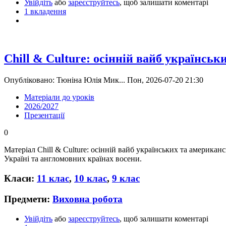
Увійдіть
або
зареєструйтесь
, щоб залишати коментарі
1 вкладення
Chill & Culture: осінній вайб українськ
Опубліковано: Тюніна Юлія Мик... Пон, 2026-07-20 21:30
Матеріали до уроків
2026/2027
Презентації
0
Матеріал Chill & Culture: осінній вайб українських та американс
Україні та англомовних країнах восени.
Класи:
11 клас
,
10 клас
,
9 клас
Предмети:
Виховна робота
Увійдіть
або
зареєструйтесь
, щоб залишати коментарі