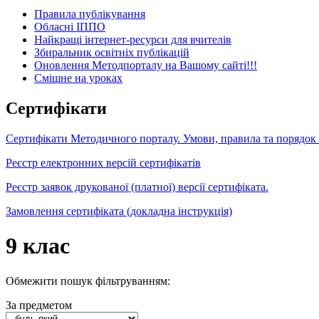
Правила публікування
Обласні ІППО
Найкращі інтернет-ресурси для вчителів
Збиральник освітніх публікацій
Оновлення Методпорталу на Вашому сайті!!!
Cмішне на уроках
Сертифікати
Сертифікати Методичного порталу. Умови, правила та порядок
Реєстр електронних версій сертифікатів
Реєстр заявок друкованої (платної) версії сертифіката.
Замовлення сертифіката (докладна інструкція)
9 клас
Обмежити пошук фільтруванням:
За предметом