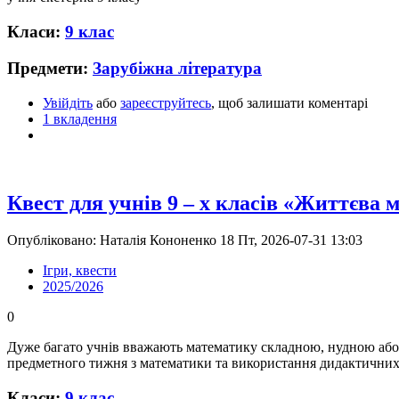
Класи:
9 клас
Предмети:
Зарубіжна література
Увійдіть
або
зареєструйтесь
, щоб залишати коментарі
1 вкладення
Квест для учнів 9 – х класів «Життєва 
Опубліковано: Наталія Кононенко 18 Пт, 2026-07-31 13:03
Ігри, квести
2025/2026
0
Дуже багато учнів вважають математику складною, нудною або н
предметного тижня з математики та використання дидактичних 
Класи:
9 клас