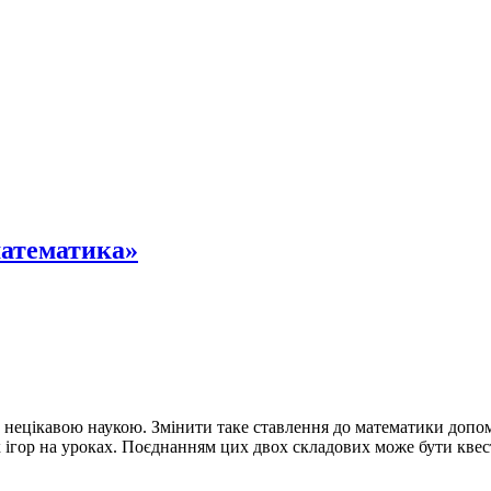
математика»
ецікавою наукою. Змінити таке ставлення до математики допомаг
ігор на уроках. Поєднанням цих двох складових може бути квест