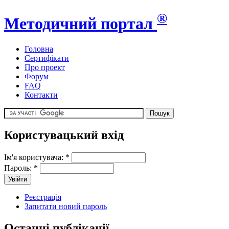
®
Методичний портал
Головна
Сертифікати
Про проект
Форум
FAQ
Контакти
Користувацький вхід
Ім'я користувача:
*
Пароль:
*
Реєстрація
Запитати новий пароль
Останні публікації