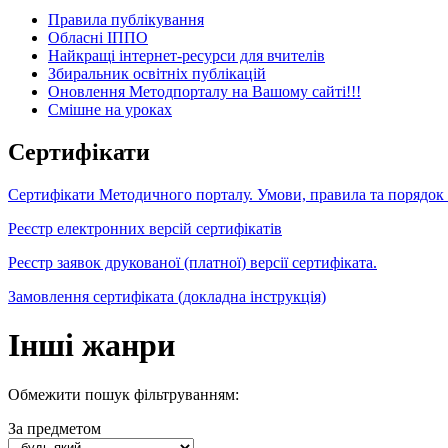
Правила публікування
Обласні ІППО
Найкращі інтернет-ресурси для вчителів
Збиральник освітніх публікацій
Оновлення Методпорталу на Вашому сайті!!!
Cмішне на уроках
Сертифікати
Сертифікати Методичного порталу. Умови, правила та порядок
Реєстр електронних версій сертифікатів
Реєстр заявок друкованої (платної) версії сертифіката.
Замовлення сертифіката (докладна інструкція)
Інші жанри
Обмежити пошук фільтруванням:
За предметом