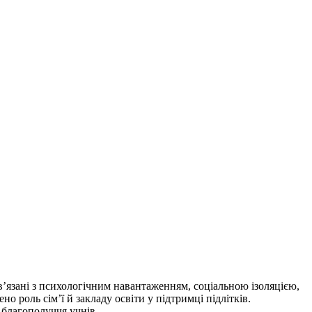
ов’язані з психологічним навантаженням, соціальною ізоляцією,
о роль сім’ї й закладу освіти у підтримці підлітків.
благополуччя учнів.