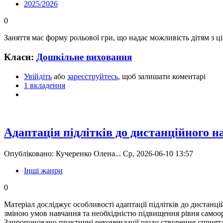
2025/2026
0
Заняття має форму рольової гри, що надає можливість дітям з 
Класи:
Дошкільне виховання
Увійдіть
або
зареєструйтесь
, щоб залишати коментарі
1 вкладення
Адаптація підлітків до дистанційного 
Опубліковано: Кучеренко Олена... Ср, 2026-06-10 13:57
Інші жанри
0
Матеріал досліджує особливості адаптації підлітків до дистанц
зміною умов навчання та необхідністю підвищення рівня самоорга
Запропоновано практичні рекомендації щодо створення сприятл