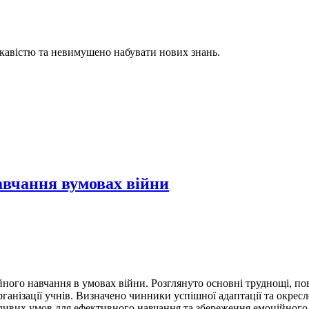
цікавістю та невимушено набувати нових знань.
навчання вумовах війни
ійного навчання в умовах війни. Розглянуто основні труднощі, п
нізації учнів. Визначено чинники успішної адаптації та окреслен
ивих умов для ефективного навчання та збереження емоційного 