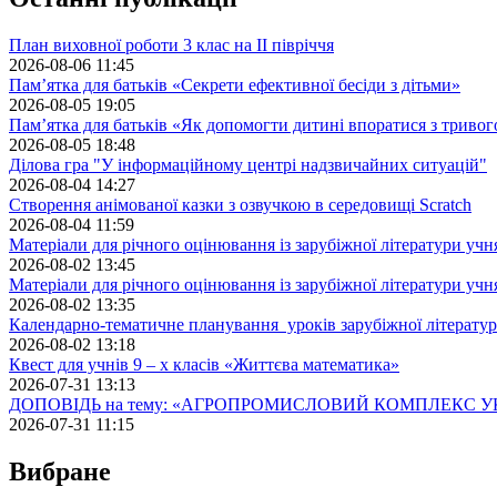
План виховної роботи 3 клас на II півріччя
2026-08-06 11:45
Пам’ятка для батьків «Секрети ефективної бесіди з дітьми»
2026-08-05 19:05
Пам’ятка для батьків «Як допомогти дитині впоратися з триво
2026-08-05 18:48
Ділова гра "У інформаційному центрі надзвичайних ситуацій"
2026-08-04 14:27
Створення анімованої казки з озвучкою в середовищі Scratch
2026-08-04 11:59
Матеріали для річного оцінювання із зарубіжної літератури учн
2026-08-02 13:45
Матеріали для річного оцінювання із зарубіжної літератури учн
2026-08-02 13:35
Календарно-тематичне планування уроків зарубіжної літератур
2026-08-02 13:18
Квест для учнів 9 – х класів «Життєва математика»
2026-07-31 13:13
ДОПОВІДЬ на тему: «АГРОПРОМИСЛОВИЙ КОМПЛЕКС У
2026-07-31 11:15
Вибране