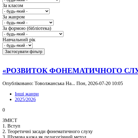
За класом
За жанром
За формою (бібліотека)
Навчальний рік
«РОЗВИТОК ФОНЕМАТИЧНОГО СЛУ
Опубліковано: Товолжанська На... Пон, 2026-07-20 10:05
Інші жанри
2025/2026
0
ЗМІСТ
1. Вступ
2. Теоретичні засади фонематичного слуху
3. Шумова казка як педагогічний метод