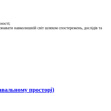
ності;
знавати навколишній світ шляхом спостережень, дослідів та
авальному просторі)