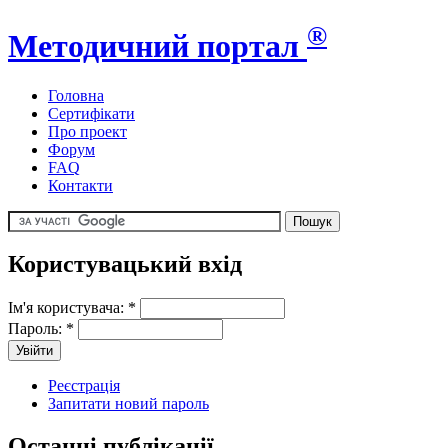
®
Методичний портал
Головна
Сертифікати
Про проект
Форум
FAQ
Контакти
Користувацький вхід
Ім'я користувача:
*
Пароль:
*
Реєстрація
Запитати новий пароль
Останні публікації