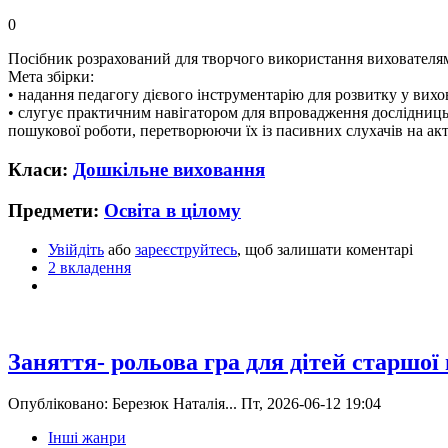
0
Посібник розрахований для творчого використання вихователям
Мета збірки:
• надання педагогу дієвого інструментарію для розвитку у вихо
• слугує практичним навігатором для впровадження дослідницьк
пошукової роботи, перетворюючи їх із пасивних слухачів на ак
Класи:
Дошкільне виховання
Предмети:
Освіта в цілому
Увійдіть
або
зареєструйтесь
, щоб залишати коментарі
2 вкладення
Заняття- рольова гра для дітей старшої
Опубліковано: Березюк Наталія... Пт, 2026-06-12 19:04
Інші жанри