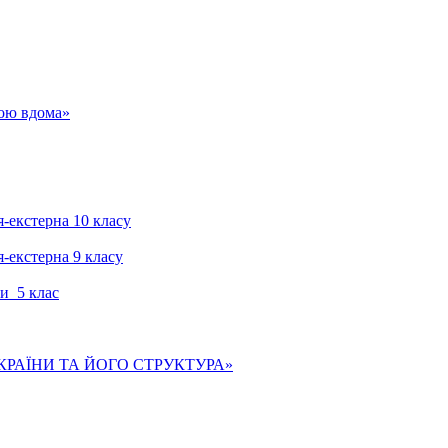
гою вдома»
я-екстерна 10 класу
я-екстерна 9 класу
и 5 клас
КРАЇНИ ТА ЙОГО СТРУКТУРА»