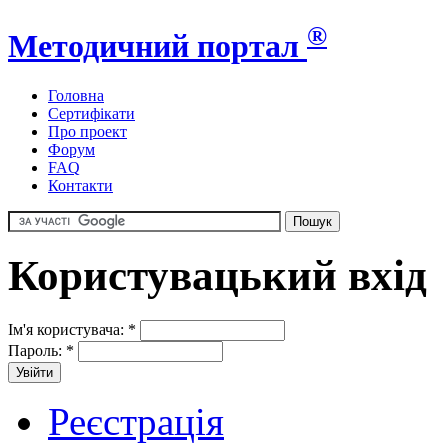
®
Методичний портал
Головна
Сертифікати
Про проект
Форум
FAQ
Контакти
Користувацький вхід
Ім'я користувача:
*
Пароль:
*
Реєстрація