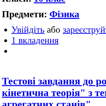
Предмети:
Фізика
Увійдіть
або
зареєструй
1 вкладення
Тестові завдання до р
кінетична теорія" з т
агрегатних станів"