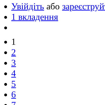
Увійдіть
або
зареєструй
1 вкладення
1
2
3
4
5
6
7