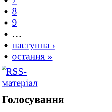
8
9
…
наступна ›
остання »
Голосування