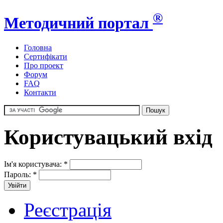
®
Методичний портал
Головна
Сертифікати
Про проект
Форум
FAQ
Контакти
Користувацький вхід
Ім'я користувача:
*
Пароль:
*
Реєстрація