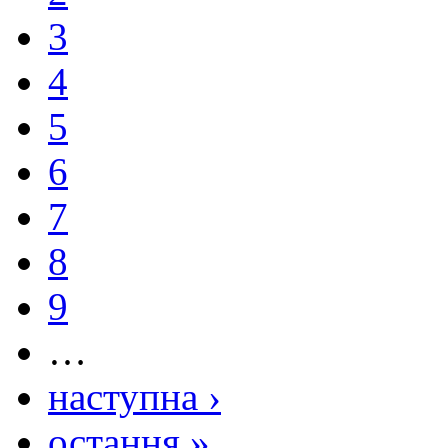
3
4
5
6
7
8
9
…
наступна ›
остання »