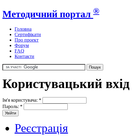
®
Методичний портал
Головна
Сертифікати
Про проект
Форум
FAQ
Контакти
Користувацький вхід
Ім'я користувача:
*
Пароль:
*
Реєстрація