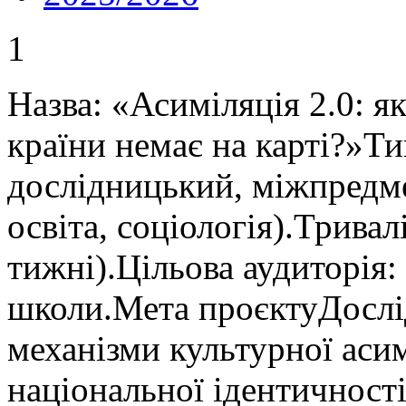
1
Назва: «Асиміляція 2.0: я
країни немає на карті?»Ти
дослідницький, міжпредме
освіта, соціологія).Трива
тижні).Цільова аудиторія:
школи.Мета проєктуДослід
механізми культурної асим
національної ідентичності