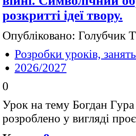
війні. Символічний об
розкритті ідеї твору.
Опубліковано: Голубчик Т
Розробки уроків, занять
2026/2027
0
Урок на тему Богдан Гура
розроблено у вигляді пр