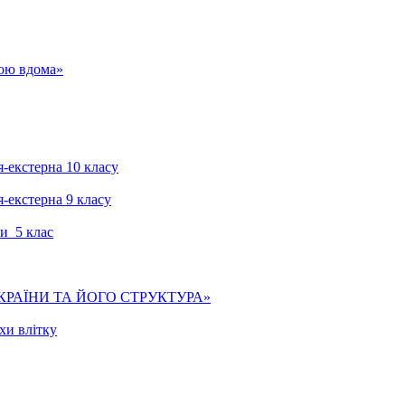
гою вдома»
я-екстерна 10 класу
я-екстерна 9 класу
и 5 клас
КРАЇНИ ТА ЙОГО СТРУКТУРА»
хи влітку