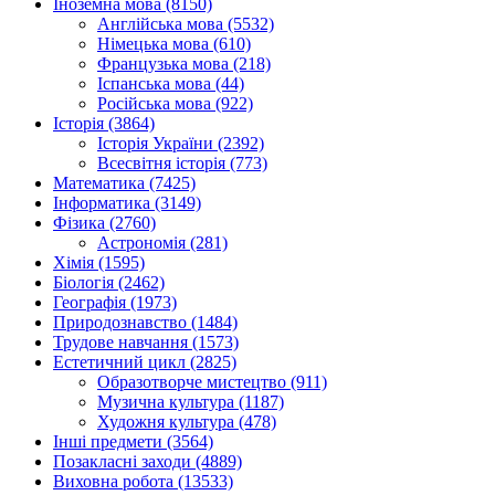
Іноземна мова (8150)
Англійська мова (5532)
Німецька мова (610)
Французька мова (218)
Іспанська мова (44)
Російська мова (922)
Історія (3864)
Історія України (2392)
Всесвітня історія (773)
Математика (7425)
Інформатика (3149)
Фізика (2760)
Астрономія (281)
Хімія (1595)
Біологія (2462)
Географія (1973)
Природознавство (1484)
Трудове навчання (1573)
Естетичний цикл (2825)
Образотворче мистецтво (911)
Музична культура (1187)
Художня культура (478)
Інші предмети (3564)
Позакласні заходи (4889)
Виховна робота (13533)