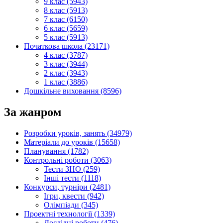
9 клас (5943)
8 клас (5913)
7 клас (6150)
6 клас (5659)
5 клас (5913)
Початкова школа (23171)
4 клас (3787)
3 клас (3944)
2 клас (3943)
1 клас (3886)
Дошкільне виховання (8596)
За жанром
Розробки уроків, занять (34979)
Матеріали до уроків (15658)
Планування (1782)
Контрольні роботи (3063)
Тести ЗНО (259)
Інші тести (1118)
Конкурси, турніри (2481)
Ігри, квести (942)
Олімпіади (345)
Проектні технології (1339)
Дослідні роботи (476)