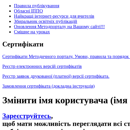
Правила публікування
Обласні ІППО
Найкращі інтернет-ресурси для вчителів
Збиральник освітніх публікацій
Оновлення Методпорталу на Вашому сайті!!!
Cмішне на уроках
Сертифікати
Сертифікати Методичного порталу. Умови, правила та порядок
Реєстр електронних версій сертифікатів
Реєстр заявок друкованої (платної) версії сертифіката.
Замовлення сертифіката (докладна інструкція)
Змінити імя користувача (імя
Зареєструйтесь
,
щоб мати можливість переглядати всі с