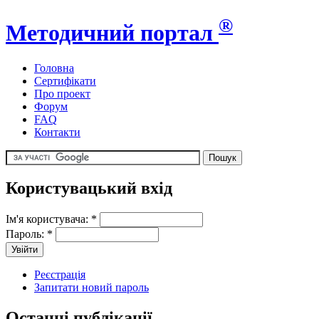
®
Методичний портал
Головна
Сертифікати
Про проект
Форум
FAQ
Контакти
Користувацький вхід
Ім'я користувача:
*
Пароль:
*
Реєстрація
Запитати новий пароль
Останні публікації