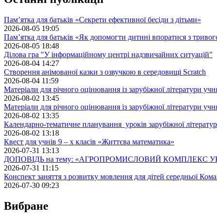
Пам’ятка для батьків «Секрети ефективної бесіди з дітьми»
2026-08-05 19:05
Пам’ятка для батьків «Як допомогти дитині впоратися з триво
2026-08-05 18:48
Ділова гра "У інформаційному центрі надзвичайних ситуацій"
2026-08-04 14:27
Створення анімованої казки з озвучкою в середовищі Scratch
2026-08-04 11:59
Матеріали для річного оцінювання із зарубіжної літератури учн
2026-08-02 13:45
Матеріали для річного оцінювання із зарубіжної літератури учн
2026-08-02 13:35
Календарно-тематичне планування уроків зарубіжної літератур
2026-08-02 13:18
Квест для учнів 9 – х класів «Життєва математика»
2026-07-31 13:13
ДОПОВІДЬ на тему: «АГРОПРОМИСЛОВИЙ КОМПЛЕКС У
2026-07-31 11:15
Конспект заняття з розвитку мовлення для дітей середньої Кома
2026-07-30 09:23
Вибране