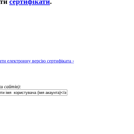
ати
сертифікати
.
ти електронну версію сертифіката ›
и сайтів):