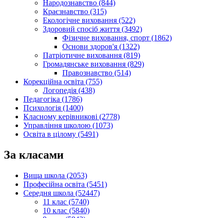
Народознавство (844)
Краєзнавство (315)
Екологічне виховання (522)
Здоровий спосіб життя (3492)
Фізичне виховання, спорт (1862)
Основи здоров'я (1322)
Патріотичне виховання (819)
Громадянське виховання (829)
Правознавство (514)
Корекційна освіта (755)
Логопедія (438)
Педагогіка (1786)
Психологія (1400)
Класному керівникові (2778)
Управління школою (1073)
Освіта в цілому (5491)
За класами
Вища школа (2053)
Професійна освіта (5451)
Середня школа (52447)
11 клас (5740)
10 клас (5840)