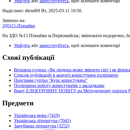
Увійдіть
або
зареєструйтесь
, щоб залишати коментарі
Надіслано: diesel69 Вт, 2025-03-11 10:50.
Змінено на:
ЗДО15-Пізнайко
На ЗДО №15 Пізнайко м.Первомайськ; змінювати недоречно, бо 
Увійдіть
або
зареєструйтесь
, щоб залишати коментарі
Схожі публікації
Виховна година «Як людина може змінити світ і як фізика
Список публікацій в акаунті користувача поліпшено
Програма гуртка "Курс користувача"
Поліпшено роботу користувачів з закладками
Вашу ЕЛЕКТРОННУ ПОШТУ на Методичному портал
Предмети
Українська мова (7419)
Українська література (7045)
Зарубіжна література (3252)