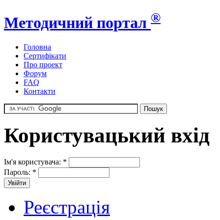
®
Методичний портал
Головна
Сертифікати
Про проект
Форум
FAQ
Контакти
Користувацький вхід
Ім'я користувача:
*
Пароль:
*
Реєстрація