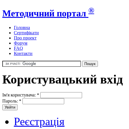
®
Методичний портал
Головна
Сертифікати
Про проект
Форум
FAQ
Контакти
Користувацький вхід
Ім'я користувача:
*
Пароль:
*
Реєстрація