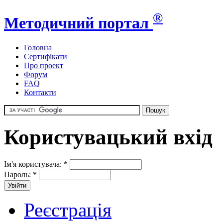
®
Методичний портал
Головна
Сертифікати
Про проект
Форум
FAQ
Контакти
Користувацький вхід
Ім'я користувача:
*
Пароль:
*
Реєстрація