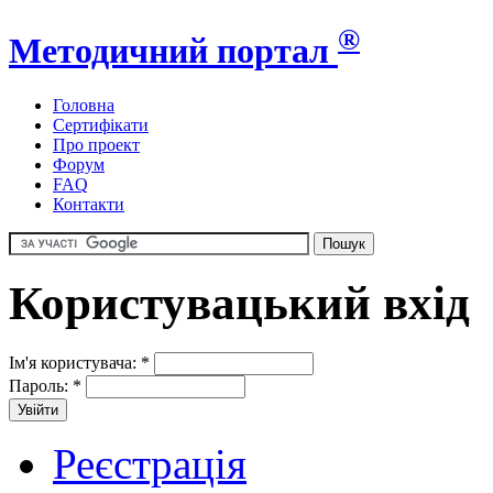
®
Методичний портал
Головна
Сертифікати
Про проект
Форум
FAQ
Контакти
Користувацький вхід
Ім'я користувача:
*
Пароль:
*
Реєстрація