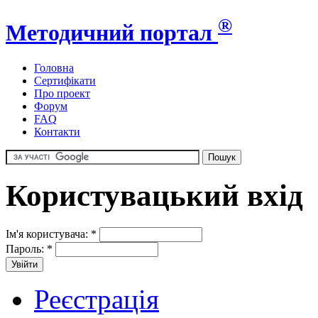
®
Методичний портал
Головна
Сертифікати
Про проект
Форум
FAQ
Контакти
Користувацький вхід
Ім'я користувача:
*
Пароль:
*
Реєстрація