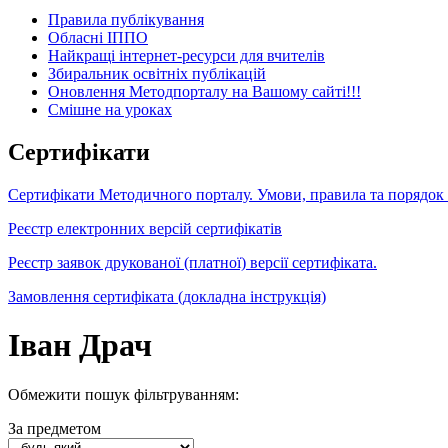
Правила публікування
Обласні ІППО
Найкращі інтернет-ресурси для вчителів
Збиральник освітніх публікацій
Оновлення Методпорталу на Вашому сайті!!!
Cмішне на уроках
Сертифікати
Сертифікати Методичного порталу. Умови, правила та порядок
Реєстр електронних версій сертифікатів
Реєстр заявок друкованої (платної) версії сертифіката.
Замовлення сертифіката (докладна інструкція)
Іван Драч
Обмежити пошук фільтруванням:
За предметом