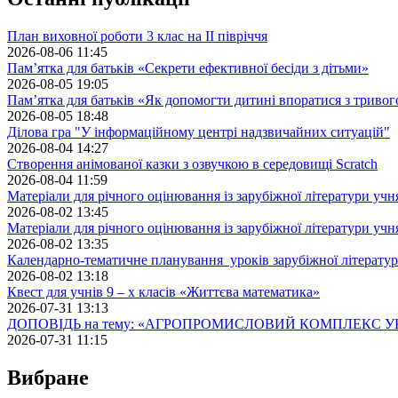
План виховної роботи 3 клас на II півріччя
2026-08-06 11:45
Пам’ятка для батьків «Секрети ефективної бесіди з дітьми»
2026-08-05 19:05
Пам’ятка для батьків «Як допомогти дитині впоратися з триво
2026-08-05 18:48
Ділова гра "У інформаційному центрі надзвичайних ситуацій"
2026-08-04 14:27
Створення анімованої казки з озвучкою в середовищі Scratch
2026-08-04 11:59
Матеріали для річного оцінювання із зарубіжної літератури учн
2026-08-02 13:45
Матеріали для річного оцінювання із зарубіжної літератури учн
2026-08-02 13:35
Календарно-тематичне планування уроків зарубіжної літератур
2026-08-02 13:18
Квест для учнів 9 – х класів «Життєва математика»
2026-07-31 13:13
ДОПОВІДЬ на тему: «АГРОПРОМИСЛОВИЙ КОМПЛЕКС У
2026-07-31 11:15
Вибране