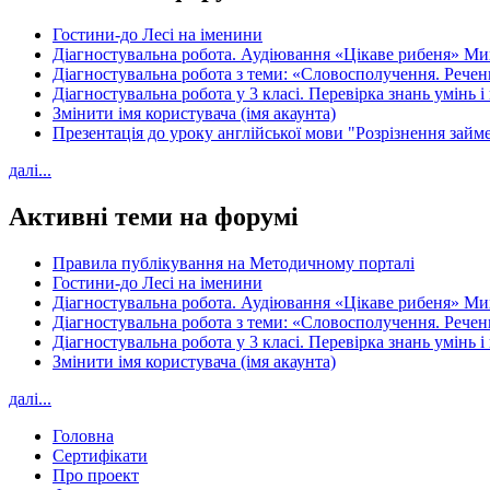
Гостини-до Лесі на іменини
Діагностувальна робота. Аудіювання «Цікаве рибеня» 
Діагностувальна робота з теми: «Словосполучення. Речен
Діагностувальна робота у 3 класі. Перевірка знань умінь і
Змінити імя користувача (імя акаунта)
Презентація до уроку англійської мови "Розрізнення займен
далі...
Активні теми на форумі
Правила публікування на Методичному порталі
Гостини-до Лесі на іменини
Діагностувальна робота. Аудіювання «Цікаве рибеня» 
Діагностувальна робота з теми: «Словосполучення. Речен
Діагностувальна робота у 3 класі. Перевірка знань умінь і
Змінити імя користувача (імя акаунта)
далі...
Головна
Сертифікати
Про проект