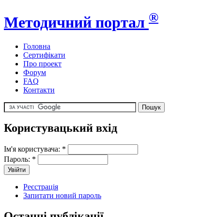
®
Методичний портал
Головна
Сертифікати
Про проект
Форум
FAQ
Контакти
Користувацький вхід
Ім'я користувача:
*
Пароль:
*
Реєстрація
Запитати новий пароль
Останні публікації