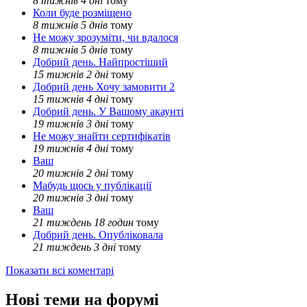
8 тижнів 4 дні
тому
Коли буде розміщено
8 тижнів 5 днів
тому
Не можу зрозуміти, чи вдалося
8 тижнів 5 днів
тому
Добрий день. Найпростіший
15 тижнів 2 дні
тому
Добрий день Хочу замовити 2
15 тижнів 4 дні
тому
Добрий день. У Вашому акаунті
19 тижнів 3 дні
тому
Не можу знайти сертифікатів
19 тижнів 4 дні
тому
Ваш
20 тижнів 2 дні
тому
Мабудь щось у публікації
20 тижнів 3 дні
тому
Ваш
21 тиждень 18 годин
тому
Добрий день. Опубліковала
21 тиждень 3 дні
тому
Показати всі коментарі
Нові теми на форумі