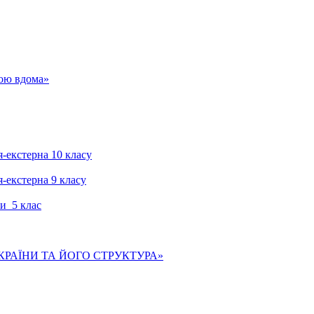
гою вдома»
я-екстерна 10 класу
я-екстерна 9 класу
и 5 клас
КРАЇНИ ТА ЙОГО СТРУКТУРА»