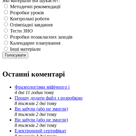
Які матеріали Ви шукаєте?:
Методичні рекомендації
Розробки уроків
Контрольні роботи
Олімпіадні завдання
Тести ЗНО
Розробки позакласних заходів
Календарне планування
Інші матеріали
Останні коментарі
Фразеологізми міфічного і
4 дні 11 годин
тому
Прошу додати файл з розробкою
8 тижнів 2 дні
тому
Ви забули (або не змогли)
8 тижнів 2 дні
тому
Ви забули (або не змогли)
8 тижнів 2 дні
тому
Електронний сертифікат