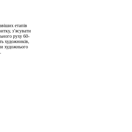
авіших етапів
итку, з’ясувати
льного руху 60-
сть художників,
ми художнього
.