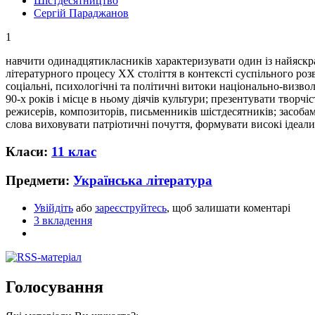
Шістдесятництво
Сергій Параджанов
1
навчити одинадцятикласників характеризувати один із найяскр
літературного процесу ХХ століття в контексті суспільного розв
соціальні, психологічні та політичні витоки національно-визво
90-х років і місце в ньому діячів культури; презентувати творчі
режисерів, композиторів, письменників шістдесятників; засоба
слова виховувати патріотичні почуття, формувати високі ідеали
Класи:
11 клас
Предмети:
Українська література
Увійдіть
або
зареєструйтесь
, щоб залишати коментарі
3 вкладення
Голосування