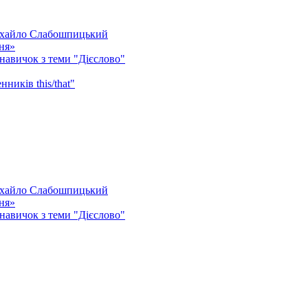
Михайло Слабошпицький
ня»
 навичок з теми "Дієслово"
ників this/that"
Михайло Слабошпицький
ня»
 навичок з теми "Дієслово"