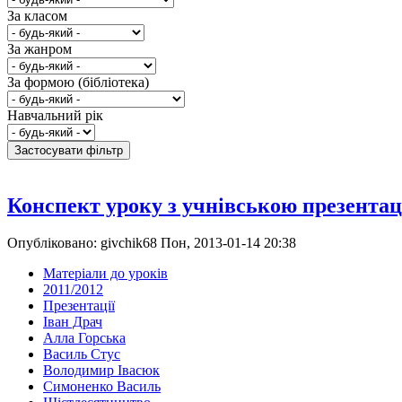
За класом
За жанром
За формою (бібліотека)
Навчальний рік
Конспект уроку з учнівською презентаці
Опубліковано: givchik68 Пон, 2013-01-14 20:38
Матеріали до уроків
2011/2012
Презентації
Іван Драч
Алла Горська
Василь Стус
Володимир Івасюк
Симоненко Василь