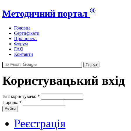
®
Методичний портал
Головна
Сертифікати
Про проект
Форум
FAQ
Контакти
Користувацький вхід
Ім'я користувача:
*
Пароль:
*
Реєстрація