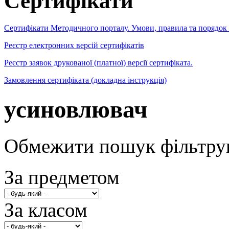
Сертифікати
Сертифікати Методичного порталу. Умови, правила та порядок
Реєстр електронних версій сертифікатів
Реєстр заявок друкованої (платної) версії сертифіката.
Замовлення сертифіката (докладна інструкція)
усиновлювач
Обмежити пошук фільтру
За предметом
За класом