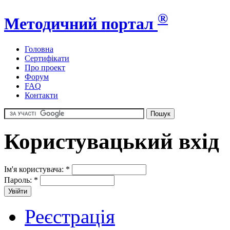
®
Методичний портал
Головна
Сертифікати
Про проект
Форум
FAQ
Контакти
Користувацький вхід
Ім'я користувача:
*
Пароль:
*
Реєстрація