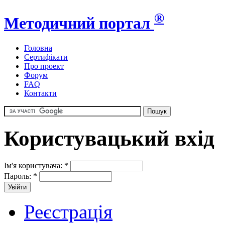
®
Методичний портал
Головна
Сертифікати
Про проект
Форум
FAQ
Контакти
Користувацький вхід
Ім'я користувача:
*
Пароль:
*
Реєстрація