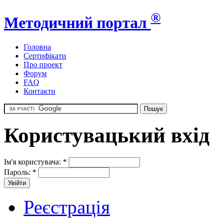
®
Методичний портал
Головна
Сертифікати
Про проект
Форум
FAQ
Контакти
Користувацький вхід
Ім'я користувача:
*
Пароль:
*
Реєстрація