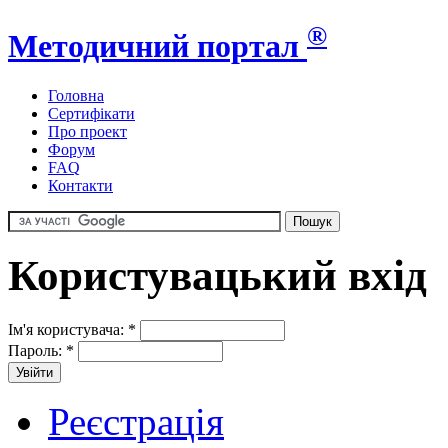
®
Методичний портал
Головна
Сертифікати
Про проект
Форум
FAQ
Контакти
Користувацький вхід
Ім'я користувача:
*
Пароль:
*
Реєстрація