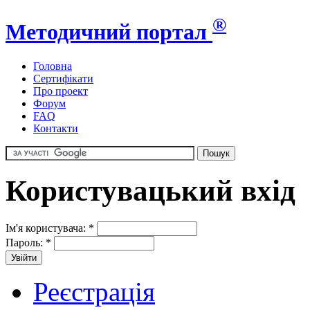
®
Методичний портал
Головна
Сертифікати
Про проект
Форум
FAQ
Контакти
Користувацький вхід
Ім'я користувача:
*
Пароль:
*
Реєстрація