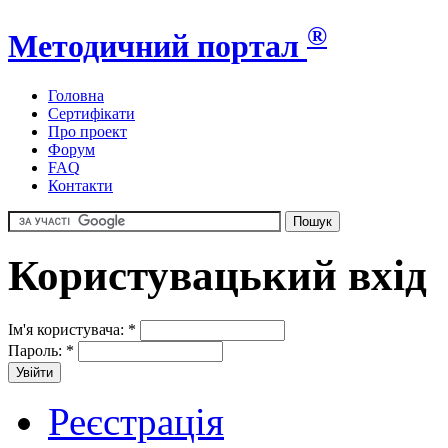
®
Методичний портал
Головна
Сертифікати
Про проект
Форум
FAQ
Контакти
Користувацький вхід
Ім'я користувача:
*
Пароль:
*
Реєстрація