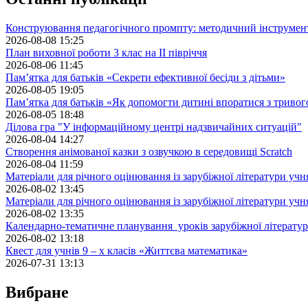
Конструювання педагогічного промпту: методичний інструмен
2026-08-08 15:25
План виховної роботи 3 клас на II півріччя
2026-08-06 11:45
Пам’ятка для батьків «Секрети ефективної бесіди з дітьми»
2026-08-05 19:05
Пам’ятка для батьків «Як допомогти дитині впоратися з триво
2026-08-05 18:48
Ділова гра "У інформаційному центрі надзвичайних ситуацій"
2026-08-04 14:27
Створення анімованої казки з озвучкою в середовищі Scratch
2026-08-04 11:59
Матеріали для річного оцінювання із зарубіжної літератури учн
2026-08-02 13:45
Матеріали для річного оцінювання із зарубіжної літератури учн
2026-08-02 13:35
Календарно-тематичне планування уроків зарубіжної літератур
2026-08-02 13:18
Квест для учнів 9 – х класів «Життєва математика»
2026-07-31 13:13
Вибране