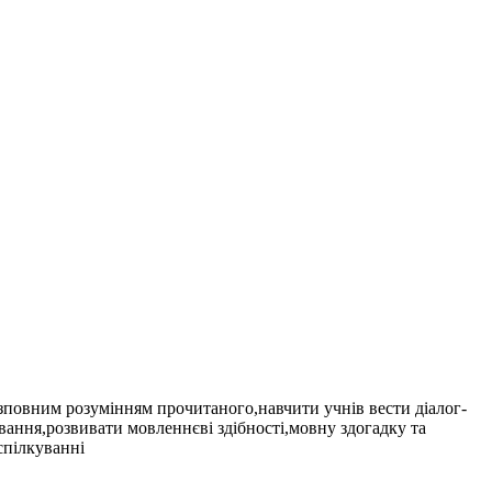
 зповним розумінням прочитаного,навчити учнів вести діалог-
ання,розвивати мовленнєві здібності,мовну здогадку та
спілкуванні