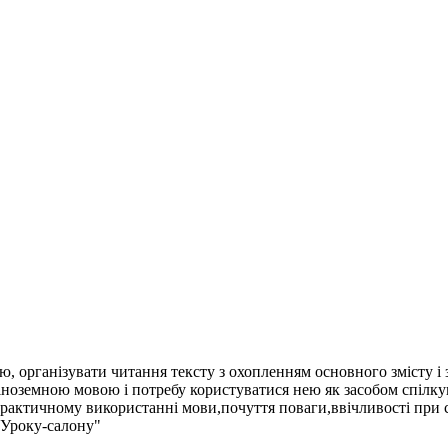
ою, організувати читання тексту з охопленням основного змісту і
ноземною мовою і потребу користуватися нею як засобом спілкув
практичному використанні мови,почуття поваги,ввічливості при 
"Уроку-салону"