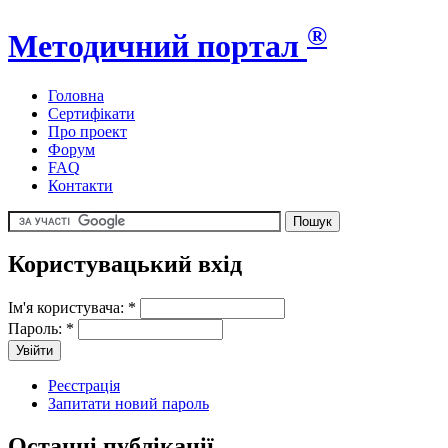
®
Методичний портал
Головна
Сертифікати
Про проект
Форум
FAQ
Контакти
Користувацький вхід
Ім'я користувача:
*
Пароль:
*
Реєстрація
Запитати новий пароль
Останні публікації