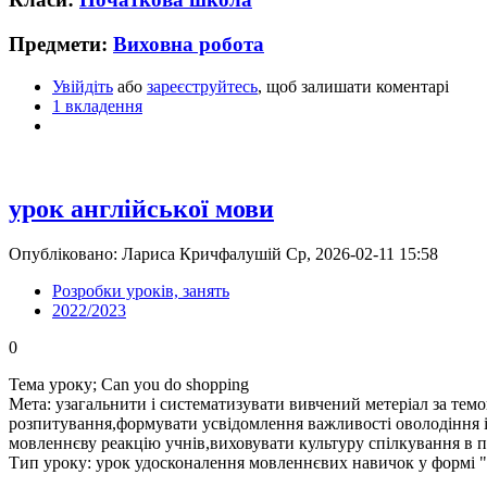
Предмети:
Виховна робота
Увійдіть
або
зареєструйтесь
, щоб залишати коментарі
1 вкладення
урок англійської мови
Опубліковано: Лариса Кричфалушій Ср, 2026-02-11 15:58
Розробки уроків, занять
2022/2023
0
Тема уроку; Can you do shopping
Мета: узагальнити і систематизувати вивчений метеріал за тем
розпитування,формувати усвідомлення важливості оволодіння і
мовленнєву реакцію учнів,виховувати культуру спілкування в 
Тип уроку: урок удосконалення мовленнєвих навичок у формі 