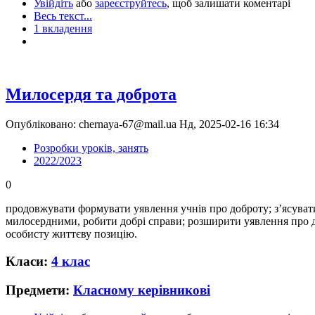
Увійдіть
або
зареєструйтесь
, щоб залишати коментарі
Весь текст...
1 вкладення
Милосердя та доброта
Опубліковано: chernaya-67@mail.ua Нд, 2025-02-16 16:34
Розробки уроків, занять
2022/2023
0
продовжувати формувати уявлення учнів про доброту; з’ясуват
милосердними, робити добрі справи; розширити уявлення про д
особисту життєву позицію.
Класи:
4 клас
Предмети:
Класному керівникові