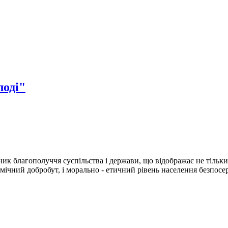
лоді"
ик благополуччя суспільства і держави, що відображає не тільк
омічний добробут, і морально - етичний рівень населення безпосере