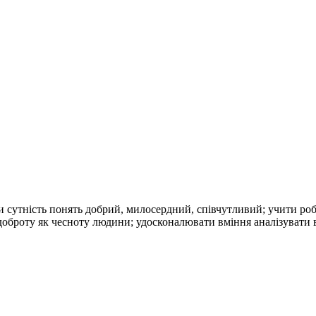
и сутність понять добрий, милосердний, співчутливий; учити ро
оброту як чесноту людини; удосконалювати вміння аналізувати в