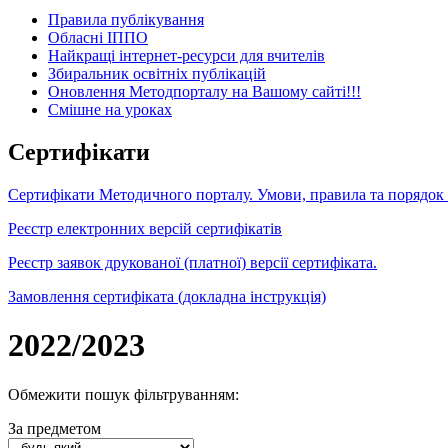
Правила публікування
Обласні ІППО
Найкращі інтернет-ресурси для вчителів
Збиральник освітніх публікацій
Оновлення Методпорталу на Вашому сайті!!!
Cмішне на уроках
Сертифікати
Сертифікати Методичного порталу. Умови, правила та порядок
Реєстр електронних версій сертифікатів
Реєстр заявок друкованої (платної) версії сертифіката.
Замовлення сертифіката (докладна інструкція)
2022/2023
Обмежити пошук фільтруванням:
За предметом