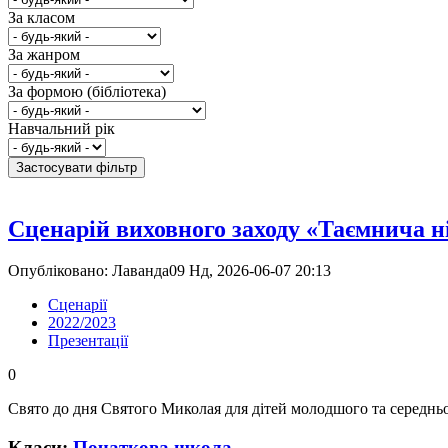
За класом
За жанром
За формою (бібліотека)
Навчальний рік
Сценарій виховного заходу «Таємнича 
Опубліковано: Лаванда09 Нд, 2026-06-07 20:13
Сценарії
2022/2023
Презентації
0
Свято до дня Святого Миколая для дітей молодшого та середньо
Класи:
Початкова школа