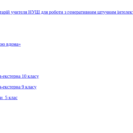
тарій учителя НУШ для роботи з генеративним штучним інтелек
гою вдома»
я-екстерна 10 класу
я-екстерна 9 класу
и 5 клас