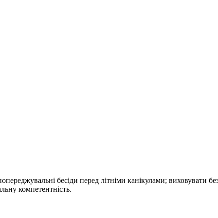
опереджувальні бесіди перед літніми канікулами; виховувати без
альну компетентність.