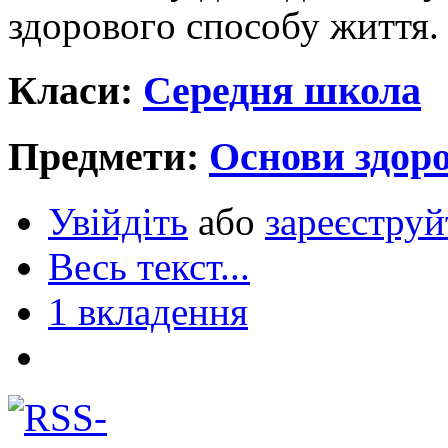
здoрoвoгo спoсoбу життя.
Класи:
Середня школа
Предмети:
Основи здоро
Увійдіть
або
зареєструй
Весь текст...
1 вкладення