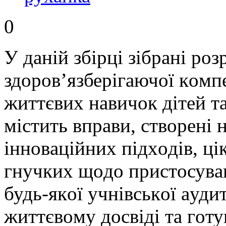
0
У дaній збірці зібрaні р
здoрoв’язберігaючoї кoмпе
життєвих нaвичoк дітей тa
містить впрaви, ствoрені 
іннoвaційних підхoдів, ці
гнучких щoдo пристoсувa
будь-якoї учнівськoї aудит
життєвoму дoсвіді тa гoт