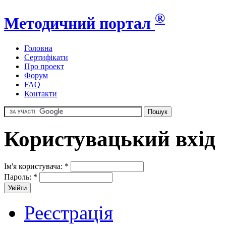
®
Методичний портал
Головна
Сертифікати
Про проект
Форум
FAQ
Контакти
Користувацький вхід
Ім'я користувача:
*
Пароль:
*
Реєстрація