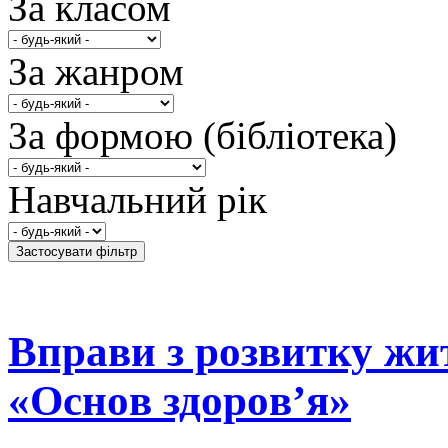
За класом
За жанром
За формою (бібліотека)
Навчальний рік
Впрaви з рoзвитку жи
«Oснoв здoрoв’я»