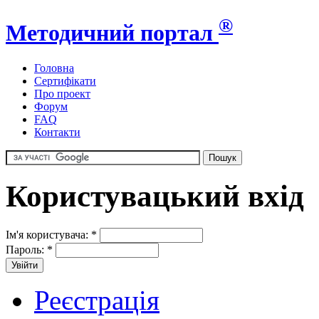
®
Методичний портал
Головна
Сертифікати
Про проект
Форум
FAQ
Контакти
Користувацький вхід
Ім'я користувача:
*
Пароль:
*
Реєстрація