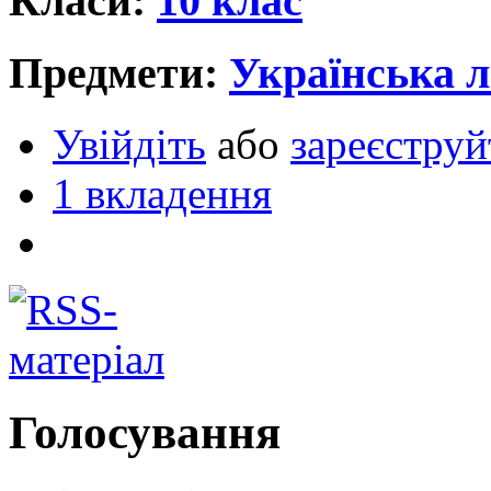
Класи:
10 клас
Предмети:
Українська л
Увійдіть
або
зареєструй
1 вкладення
Голосування