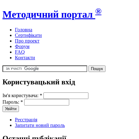
®
Методичний портал
Головна
Сертифікати
Про проект
Форум
FAQ
Контакти
Користувацький вхід
Ім'я користувача:
*
Пароль:
*
Реєстрація
Запитати новий пароль
Останні публікації