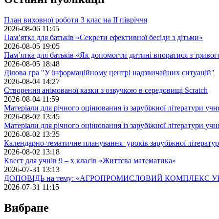
План виховної роботи 3 клас на II півріччя
2026-08-06 11:45
Пам’ятка для батьків «Секрети ефективної бесіди з дітьми»
2026-08-05 19:05
Пам’ятка для батьків «Як допомогти дитині впоратися з триво
2026-08-05 18:48
Ділова гра "У інформаційному центрі надзвичайних ситуацій"
2026-08-04 14:27
Створення анімованої казки з озвучкою в середовищі Scratch
2026-08-04 11:59
Матеріали для річного оцінювання із зарубіжної літератури учн
2026-08-02 13:45
Матеріали для річного оцінювання із зарубіжної літератури учн
2026-08-02 13:35
Календарно-тематичне планування уроків зарубіжної літератур
2026-08-02 13:18
Квест для учнів 9 – х класів «Життєва математика»
2026-07-31 13:13
ДОПОВІДЬ на тему: «АГРОПРОМИСЛОВИЙ КОМПЛЕКС У
2026-07-31 11:15
Вибране