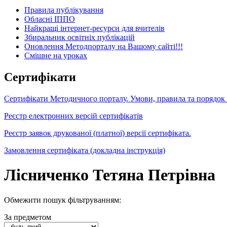
Правила публікування
Обласні ІППО
Найкращі інтернет-ресурси для вчителів
Збиральник освітніх публікацій
Оновлення Методпорталу на Вашому сайті!!!
Cмішне на уроках
Сертифікати
Сертифікати Методичного порталу. Умови, правила та порядок
Реєстр електронних версій сертифікатів
Реєстр заявок друкованої (платної) версії сертифіката.
Замовлення сертифіката (докладна інструкція)
Лісниченко Тетяна Петрівна
Обмежити пошук фільтруванням:
За предметом