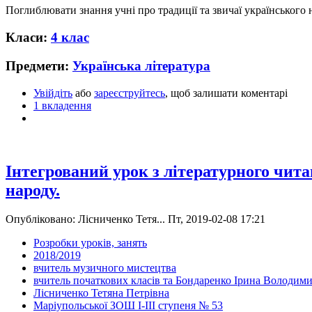
Поглиблювати знання учні про традиції та звичаї українського 
Класи:
4 клас
Предмети:
Українська література
Увійдіть
або
зареєструйтесь
, щоб залишати коментарі
1 вкладення
Інтегрований урок з літературного чит
народу.
Опубліковано: Лісниченко Тетя... Пт, 2019-02-08 17:21
Розробки уроків, занять
2018/2019
вчитель музичного мистецтва
вчитель початкових класів та Бондаренко Ірина Володими
Лісниченко Тетяна Петрівна
Маріупольської ЗОШ І-ІІІ ступеня № 53