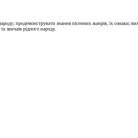
народу; продемонструвати знання пісенних жанрів, їх ознаки; ви
 та звичаїв рідного народу.