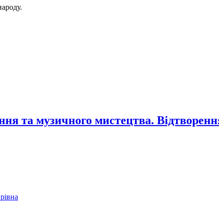
народу.
ання та музичного мистецтва. Відтворен
рівна