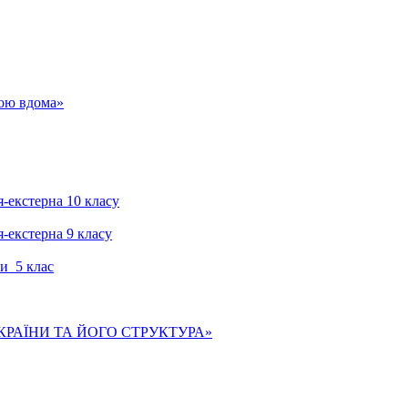
гою вдома»
я-екстерна 10 класу
я-екстерна 9 класу
и 5 клас
КРАЇНИ ТА ЙОГО СТРУКТУРА»