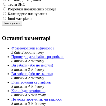
Тести ЗНО
Розробки позакласних заходів
Календарне планування
Інші матеріали
Останні коментарі
Фразеологізми міфічного і
5 днів 2 години
тому
Прошу додати файл з розробкою
8 тижнів 2 дні
тому
Ви забули (або не змогли)
8 тижнів 2 дні
тому
Ви забули (або не змогли)
8 тижнів 2 дні
тому
Електронний сертифікат
8 тижнів 4 дні
тому
Коли буде розміщено
8 тижнів 5 днів
тому
Не можу зрозуміти, чи вдалося
8 тижнів 5 днів
тому