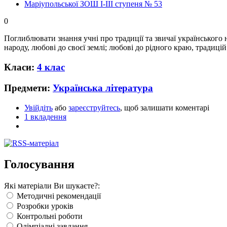
Маріупольської ЗОШ І-ІІІ ступеня № 53
0
Поглиблювати знання учні про традиції та звичаї українського 
народу, любові до своєї землі; любові до рідного краю, традицій
Класи:
4 клас
Предмети:
Українська література
Увійдіть
або
зареєструйтесь
, щоб залишати коментарі
1 вкладення
Голосування
Які матеріали Ви шукаєте?:
Методичні рекомендації
Розробки уроків
Контрольні роботи
Олімпіадні завдання