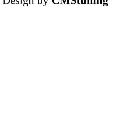
Design by
CMStuning