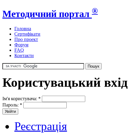
®
Методичний портал
Головна
Сертифікати
Про проект
Форум
FAQ
Контакти
Користувацький вхід
Ім'я користувача:
*
Пароль:
*
Реєстрація