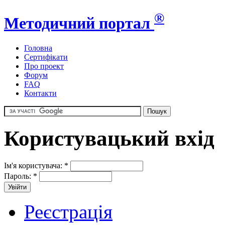
®
Методичний портал
Головна
Сертифікати
Про проект
Форум
FAQ
Контакти
Користувацький вхід
Ім'я користувача:
*
Пароль:
*
Реєстрація