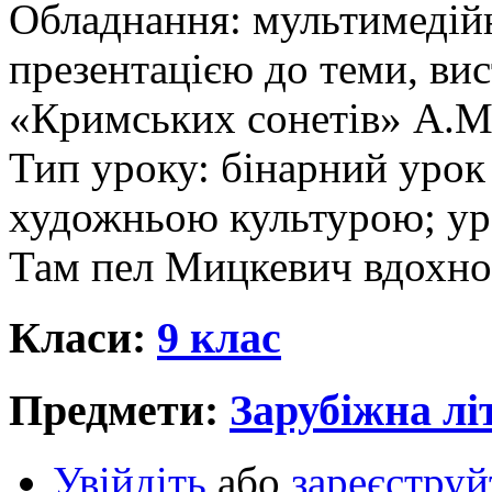
Обладнання: мультимедій
презентацією до теми, ви
«Кримських сонетів» А.М
Тип уроку: бінарний урок 
художньою культурою; уро
Там пел Мицкевич вдохн
Класи:
9 клас
Предмети:
Зарубіжна лі
Увійдіть
або
зареєструй