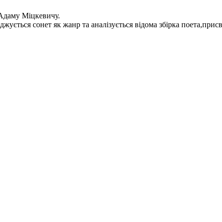
 Адаму Міцкевичу.
джується сонет як жанр та аналізується відома збірка поета,при