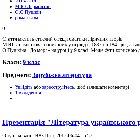
2013/2014
М.Ю.Лермонтов
О.С.Пушкін
романтизм
0
Стаття містить стислий огляд тематики ліричних творів
М.Ю. Лермонтова, написаних у період із 1837 по 1841 рік, а та
О.Пушкіна «До моря» на уроці у 9 класі. Може бути корисною для
Класи:
9 клас
Предмети:
Зарубіжна література
Увійдіть
або
зареєструйтесь
, щоб залишати коментарі
1 вкладення
Презентація "Література українського
Опубліковано: Н83 Пон, 2012-06-04 15:57