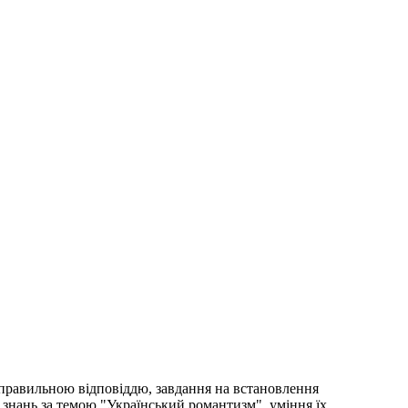
єю правильною відповіддю, завдання на встановлення
и знань за темою "Український романтизм", уміння їх