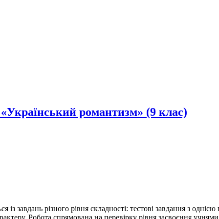
 «Український романтизм» (9 клас)
ся із завдань різного рівня складності: тестові завдання з одні
характеру. Робота спрямована на перевірку рівня засвоєння учням