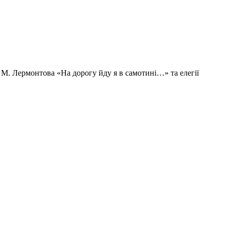
ї М. Лермонтова «На дорогу йду я в самотині…» та елегії