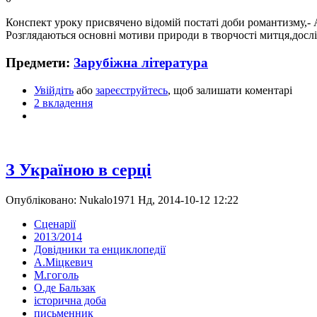
Конспект уроку присвячено відомій постаті доби романтизму,-
Розглядаються основні мотиви природи в творчості митця,дослі
Предмети:
Зарубіжна література
Увійдіть
або
зареєструйтесь
, щоб залишати коментарі
2 вкладення
З Україною в серці
Опубліковано: Nukalo1971 Нд, 2014-10-12 12:22
Сценарії
2013/2014
Довідники та енциклопедії
А.Міцкевич
М.гоголь
О.де Бальзак
історична доба
письменник