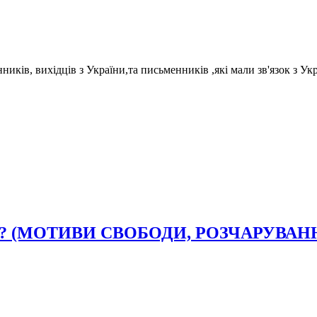
ів, вихідців з України,та письменників ,які мали зв'язок з Укра
 (МОТИВИ СВОБОДИ, РОЗЧАРУВАНН