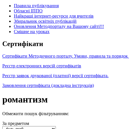
Правила публікування
Обласні ІППО
Найкращі інтернет-ресурси для вчителів
Збиральник освітніх публікацій
Оновлення Методпорталу на Вашому сайті!!!
Cмішне на уроках
Сертифікати
Сертифікати Методичного порталу. Умови, правила та порядок
Реєстр електронних версій сертифікатів
Реєстр заявок друкованої (платної) версії сертифіката.
Замовлення сертифіката (докладна інструкція)
романтизм
Обмежити пошук фільтруванням:
За предметом