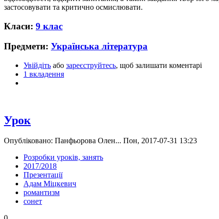
застосовувати та критично осмислювати.
Класи:
9 клас
Предмети:
Українська література
Увійдіть
або
зареєструйтесь
, щоб залишати коментарі
1 вкладення
Урок
Опубліковано: Панфьорова Олен... Пон, 2017-07-31 13:23
Розробки уроків, занять
2017/2018
Презентації
Адам Міцкевич
романтизм
сонет
0