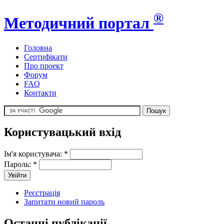
®
Методичний портал
Головна
Сертифікати
Про проект
Форум
FAQ
Контакти
Користувацький вхід
Ім'я користувача:
*
Пароль:
*
Реєстрація
Запитати новий пароль
Останні публікації