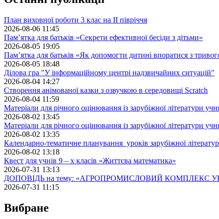
План виховної роботи 3 клас на II півріччя
2026-08-06 11:45
Пам’ятка для батьків «Секрети ефективної бесіди з дітьми»
2026-08-05 19:05
Пам’ятка для батьків «Як допомогти дитині впоратися з триво
2026-08-05 18:48
Ділова гра "У інформаційному центрі надзвичайних ситуацій"
2026-08-04 14:27
Створення анімованої казки з озвучкою в середовищі Scratch
2026-08-04 11:59
Матеріали для річного оцінювання із зарубіжної літератури учн
2026-08-02 13:45
Матеріали для річного оцінювання із зарубіжної літератури учн
2026-08-02 13:35
Календарно-тематичне планування уроків зарубіжної літератур
2026-08-02 13:18
Квест для учнів 9 – х класів «Життєва математика»
2026-07-31 13:13
ДОПОВІДЬ на тему: «АГРОПРОМИСЛОВИЙ КОМПЛЕКС У
2026-07-31 11:15
Вибране