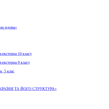
гою вдома»
я-екстерна 10 класу
я-екстерна 9 класу
и 5 клас
КРАЇНИ ТА ЙОГО СТРУКТУРА»