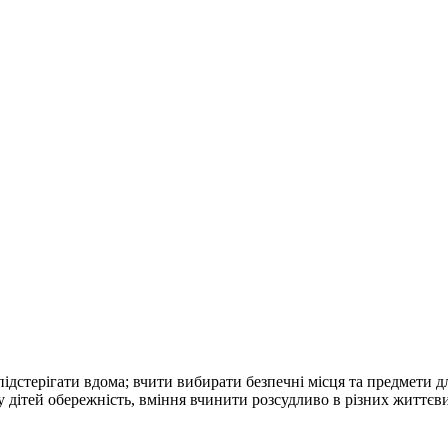
ь підстерігати вдома; вчити вибирати безпечні місця та предмети
у дітей обережність, вміння вчинити розсудливо в різних життєви