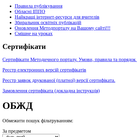
Правила публікування
Обласні ІППО
Найкращі інтернет-ресурси для вчителів
Збиральник освітніх публікацій
Оновлення Методпорталу на Вашому сайті!!!
Cмішне на уроках
Сертифікати
Сертифікати Методичного порталу. Умови, правила та порядок
Реєстр електронних версій сертифікатів
Реєстр заявок друкованої (платної) версії сертифіката.
Замовлення сертифіката (докладна інструкція)
ОБЖД
Обмежити пошук фільтруванням:
За предметом