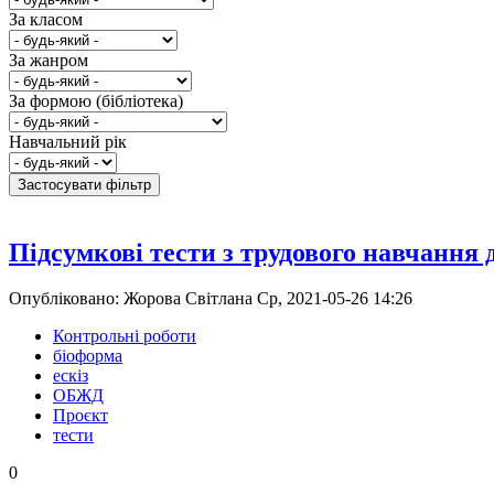
За класом
За жанром
За формою (бібліотека)
Навчальний рік
Підсумкові тести з трудового навчання д
Опубліковано: Жорова Світлана Ср, 2021-05-26 14:26
Контрольні роботи
біоформа
ескіз
ОБЖД
Проєкт
тести
0