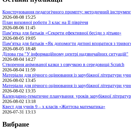
Конструювання педагогічного промпту: методичний інструмен
2026-08-08 15:25
План виховної роботи 3 клас на II півріччя
2026-08-06 11:45
Пам’ятка для батьків «Секрети ефективної бесіди з дітьми»
2026-08-05 19:05
Пам’ятка для батьків «Як допомогти дитині впоратися з триво
2026-08-05 18:48
Ділова гра "У інформаційному центрі надзвичайних ситуацій"
2026-08-04 14:27
Створення анімованої казки з озвучкою в середовищі Scratch
2026-08-04 11:59
Матеріали для річного оцінювання із зарубіжної літератури учн
2026-08-02 13:45
Матеріали для річного оцінювання із зарубіжної літератури учн
2026-08-02 13:35
Календарно-тематичне планування уроків зарубіжної літератур
2026-08-02 13:18
Квест для учнів 9 – х класів «Життєва математика»
2026-07-31 13:13
Вибране