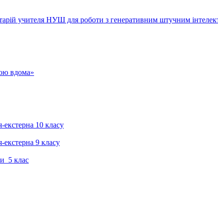
тарій учителя НУШ для роботи з генеративним штучним інтелек
гою вдома»
я-екстерна 10 класу
я-екстерна 9 класу
и 5 клас