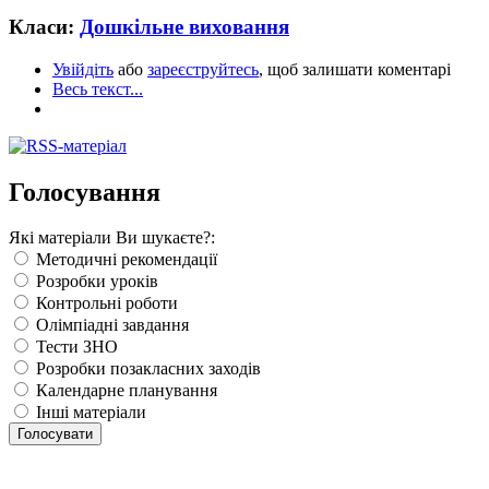
Класи:
Дошкільне виховання
Увійдіть
або
зареєструйтесь
, щоб залишати коментарі
Весь текст...
Голосування
Які матеріали Ви шукаєте?:
Методичні рекомендації
Розробки уроків
Контрольні роботи
Олімпіадні завдання
Тести ЗНО
Розробки позакласних заходів
Календарне планування
Інші матеріали