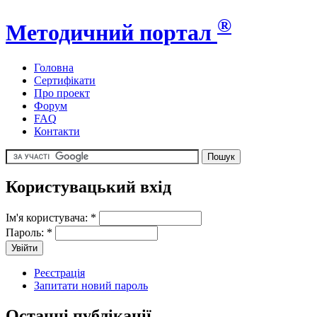
®
Методичний портал
Головна
Сертифікати
Про проект
Форум
FAQ
Контакти
Користувацький вхід
Ім'я користувача:
*
Пароль:
*
Реєстрація
Запитати новий пароль
Останні публікації