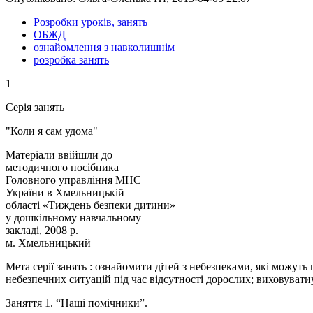
Розробки уроків, занять
ОБЖД
ознайомлення з навколишнім
розробка занять
1
Серія занять
"Коли я сам удома"
Матеріали ввійшли до
методичного посібника
Головного управління МНС
України в Хмельницькій
області «Тиждень безпеки дитини»
у дошкільному навчальному
закладі, 2008 р.
м. Хмельницький
Мета серії занять : ознайомити дітей з небезпеками, які можут
небезпечних ситуацій під час відсутності дорослих; виховувати
Заняття 1. “Наші помічники”.