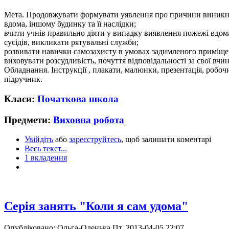
Мета. Продовжувати формувати уявлення про причини виник
вдома, іншому будинку та її наслідки;
вчити учнів правильно діяти у випадку виявлення пожежі вдом
сусідів, викликати рятувальні служби;
розвивати навички самозахисту в умовах задимленого приміще
виховувати розсудливість, почуття відповідальності за свої вчи
Обладнання. Інструкції , плакати, малюнки, презентація, робоч
підручник.
Класи:
Початкова школа
Предмети:
Виховна робота
Увійдіть
або
зареєструйтесь
, щоб залишати коментарі
Весь текст...
1 вкладення
Серія занять "Коли я сам удома"
Опубліковано: Ольга-Оленька Пт, 2013-04-05 22:07