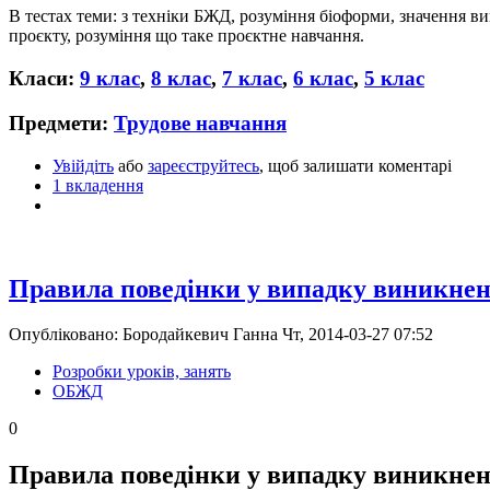
В тестах теми: з техніки БЖД, розуміння біоформи, значення в
проєкту, розуміння що таке проєктне навчання.
Класи:
9 клас
,
8 клас
,
7 клас
,
6 клас
,
5 клас
Предмети:
Трудове навчання
Увійдіть
або
зареєструйтесь
, щоб залишати коментарі
1 вкладення
Правила поведінки у випадку виникненн
Опубліковано: Бородайкевич Ганна Чт, 2014-03-27 07:52
Розробки уроків, занять
ОБЖД
0
Правила поведінки у випадку виникненн