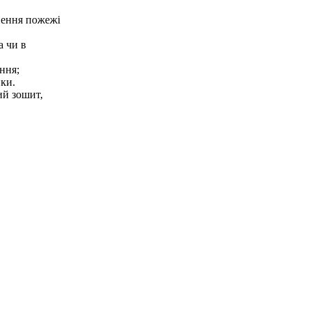
нення пожежі
а чи в
ння;
нки.
ий зошит,