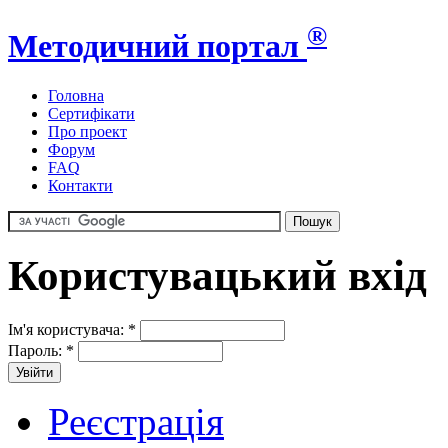
®
Методичний портал
Головна
Сертифікати
Про проект
Форум
FAQ
Контакти
Користувацький вхід
Ім'я користувача:
*
Пароль:
*
Реєстрація