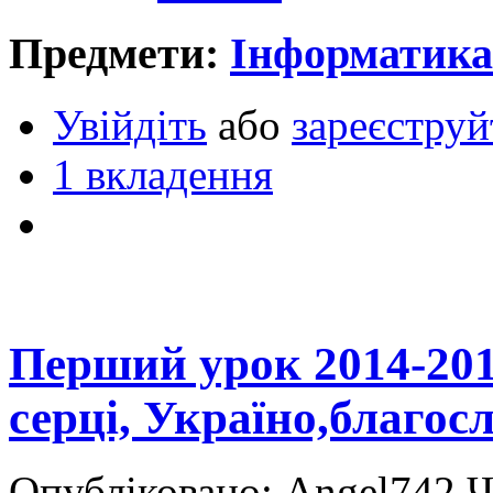
Предмети:
Інформатика
Увійдіть
або
зареєструй
1 вкладення
Перший урок 2014-201
серці, Україно,благос
Опубліковано: Angel742 Ч