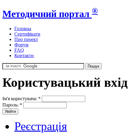
®
Методичний портал
Головна
Сертифікати
Про проект
Форум
FAQ
Контакти
Користувацький вхід
Ім'я користувача:
*
Пароль:
*
Реєстрація