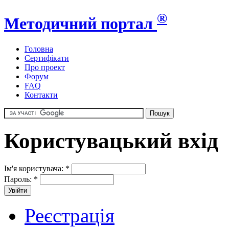
®
Методичний портал
Головна
Сертифікати
Про проект
Форум
FAQ
Контакти
Користувацький вхід
Ім'я користувача:
*
Пароль:
*
Реєстрація