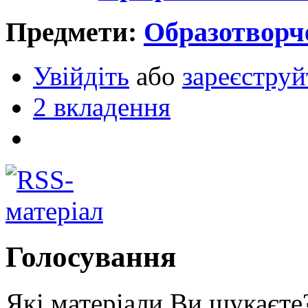
Предмети:
Образотворч
Увійдіть
або
зареєструй
2 вкладення
Голосування
Які матеріали Ви шукаєте