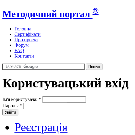
®
Методичний портал
Головна
Сертифікати
Про проект
Форум
FAQ
Контакти
Користувацький вхід
Ім'я користувача:
*
Пароль:
*
Реєстрація