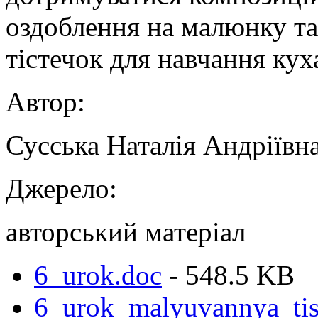
оздоблення на малюнку т
тістечок для навчання куха
Автор:
Сусська Наталія Андріївн
Джерело:
авторський матеріал
6_urok.doc
- 548.5 KB
6_urok_malyuvannya_tis