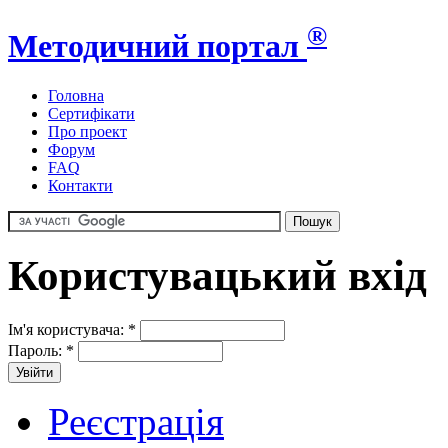
®
Методичний портал
Головна
Сертифікати
Про проект
Форум
FAQ
Контакти
Користувацький вхід
Ім'я користувача:
*
Пароль:
*
Реєстрація