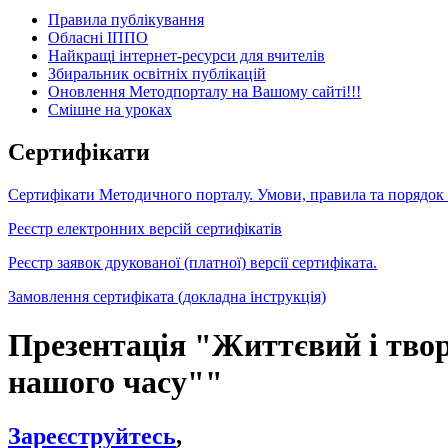
Правила публікування
Обласні ІППО
Найкращі інтернет-ресурси для вчителів
Збиральник освітніх публікацій
Оновлення Методпорталу на Вашому сайті!!!
Cмішне на уроках
Сертифікати
Сертифікати Методичного порталу. Умови, правила та порядок
Реєстр електронних версій сертифікатів
Реєстр заявок друкованої (платної) версії сертифіката.
Замовлення сертифіката (докладна інструкція)
Презентація "Життєвий і тв
нашого часу""
Зареєструйтесь
,