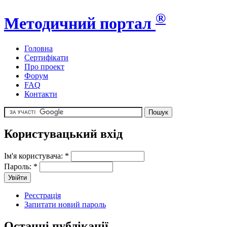
®
Методичний портал
Головна
Сертифікати
Про проект
Форум
FAQ
Контакти
Користувацький вхід
Ім'я користувача:
*
Пароль:
*
Реєстрація
Запитати новий пароль
Останні публікації