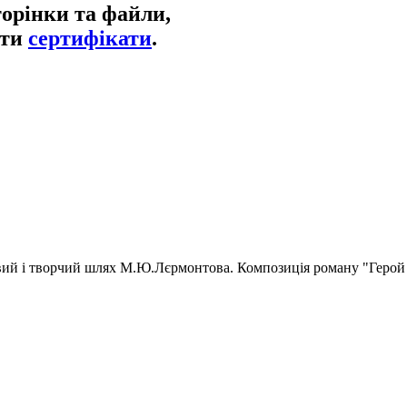
торінки та файли,
ати
сертифікати
.
тєвий і творчий шлях М.Ю.Лєрмонтова. Композиція роману "Герой