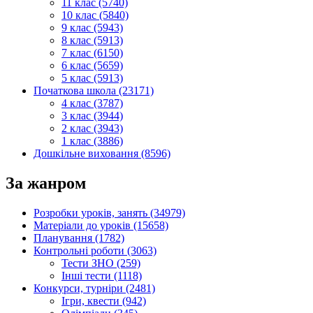
11 клас (5740)
10 клас (5840)
9 клас (5943)
8 клас (5913)
7 клас (6150)
6 клас (5659)
5 клас (5913)
Початкова школа (23171)
4 клас (3787)
3 клас (3944)
2 клас (3943)
1 клас (3886)
Дошкільне виховання (8596)
За жанром
Розробки уроків, занять (34979)
Матеріали до уроків (15658)
Планування (1782)
Контрольні роботи (3063)
Тести ЗНО (259)
Інші тести (1118)
Конкурси, турніри (2481)
Ігри, квести (942)