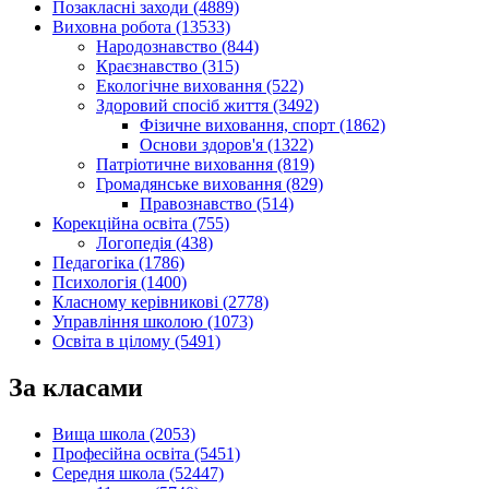
Позакласні заходи (4889)
Виховна робота (13533)
Народознавство (844)
Краєзнавство (315)
Екологічне виховання (522)
Здоровий спосіб життя (3492)
Фізичне виховання, спорт (1862)
Основи здоров'я (1322)
Патріотичне виховання (819)
Громадянське виховання (829)
Правознавство (514)
Корекційна освіта (755)
Логопедія (438)
Педагогіка (1786)
Психологія (1400)
Класному керівникові (2778)
Управління школою (1073)
Освіта в цілому (5491)
За класами
Вища школа (2053)
Професійна освіта (5451)
Середня школа (52447)