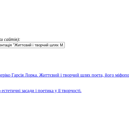
и сайтів):
деріко Гарсія Лорка. Життєвий і творчий шлях поета, його міфопо
тетичні засади і поетика у її творчості.