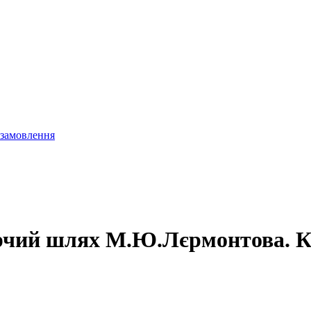
 замовлення
орчий шлях М.Ю.Лєрмонтова. К