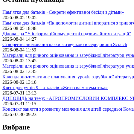
Пам’ятка для батьків «Секрети ефективної бесіди з дітьми»
2026-08-05 19:05
Пам’ятка для батьків «Як допомогти дитині впоратися з триво
2026-08-05 18:48
Ділова гра "У інформаційному центрі надзвичайних ситуацій"
2026-08-04 14:27
Створення анімованої казки з озвучкою в середовищі Scratch
2026-08-04 11:59
Матеріали для річного оцінювання із зарубіжної літератури учн
2026-08-02 13:45
Матеріали для річного оцінювання із зарубіжної літератури учн
2026-08-02 13:35
Календарно-тематичне планування уроків зарубіжної літератур
2026-08-02 13:18
Квест для учнів 9 – х класів «Життєва математика»
2026-07-31 13:13
ДОПОВІДЬ на тему: «АГРОПРОМИСЛОВИЙ КОМПЛЕКС У
2026-07-31 11:15
Конспект заняття з розвитку мовлення для дітей середньої Кома
2026-07-30 09:23
Вибране