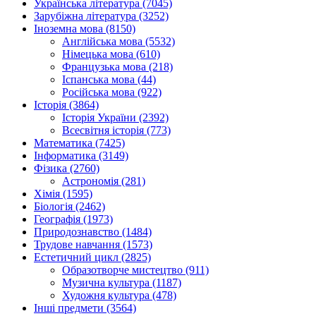
Українська література (7045)
Зарубіжна література (3252)
Іноземна мова (8150)
Англійська мова (5532)
Німецька мова (610)
Французька мова (218)
Іспанська мова (44)
Російська мова (922)
Історія (3864)
Історія України (2392)
Всесвітня історія (773)
Математика (7425)
Інформатика (3149)
Фізика (2760)
Астрономія (281)
Хімія (1595)
Біологія (2462)
Географія (1973)
Природознавство (1484)
Трудове навчання (1573)
Естетичний цикл (2825)
Образотворче мистецтво (911)
Музична культура (1187)
Художня культура (478)
Інші предмети (3564)