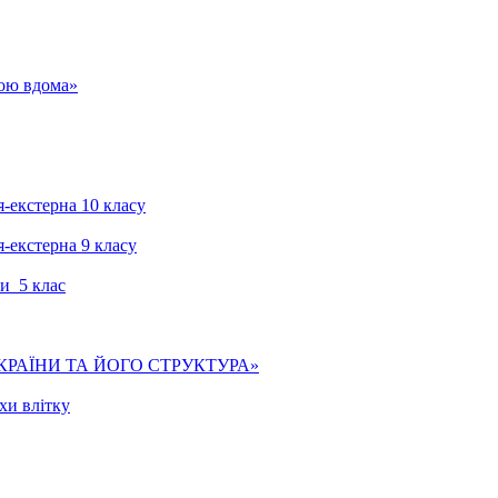
гою вдома»
я-екстерна 10 класу
я-екстерна 9 класу
и 5 клас
КРАЇНИ ТА ЙОГО СТРУКТУРА»
хи влітку