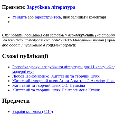
Предмети:
Зарубіжна література
Увійдіть
або
зареєструйтесь
, щоб залишати коментарі
Скопіювати посилання для вставки у веб-документи (на сторінк
або додати публікацію в соціальні сервіси:
Схожі публікації
Розробка уроку із зарубіжної літератури для 11 класу «Фе
модернізму»
Любов Пономаренко. Життєвий та творчий шлях
Життєвий і творчий шлях Анни Ахматової. Акмеїзм, його ес
Життєвий та творчий шлях О.С.Пушкіна
Життєвий та творчий шлях Пантелеймона Куліша.
Предмети
Українська мова (7419)