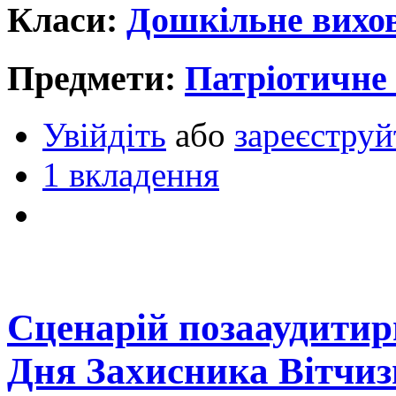
Класи:
Дошкільне вихо
Предмети:
Патріотичне
Увійдіть
або
зареєструй
1 вкладення
Сценарій позааудитир
Дня Захисника Вітчи