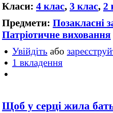
Класи:
4 клас
,
3 клас
,
2 
Предмети:
Позакласні з
Патріотичне виховання
Увійдіть
або
зареєструй
1 вкладення
Щоб у серці жила бать