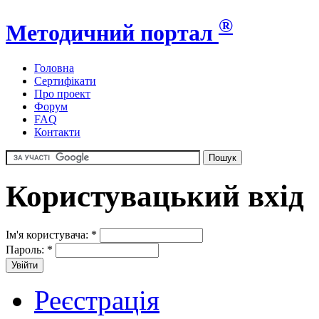
®
Методичний портал
Головна
Сертифікати
Про проект
Форум
FAQ
Контакти
Користувацький вхід
Ім'я користувача:
*
Пароль:
*
Реєстрація