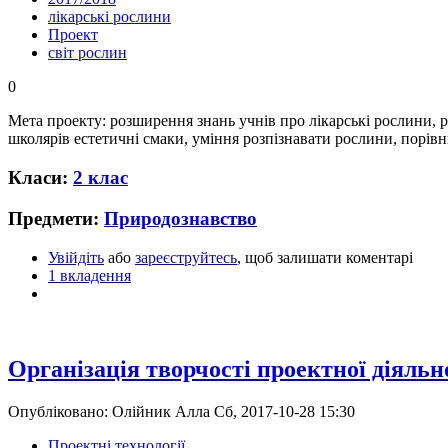
лікарські рослини
Проект
світ рослин
0
Мета проекту: розширення знань учнів про лікарські рослини,
школярів естетичні смаки, уміння розпізнавати рослини, порів
Класи:
2 клас
Предмети:
Природознавство
Увійдіть
або
зареєструйтесь
, щоб залишати коментарі
1 вкладення
Організація творчості проектної діяльно
Опубліковано: Олійник Алла Сб, 2017-10-28 15:30
Проектні технології