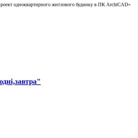
кт одноквартирного житлового будинку в ПК ArchiCAD»
одні,завтра"