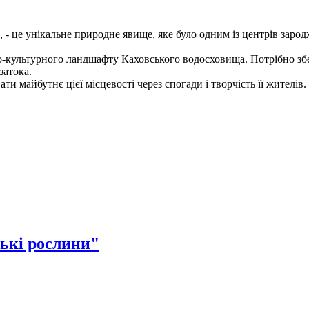
 - це унікальне природне явище, яке було одним із центрів зарод
о-культурного ландшафту Каховського водосховища. Потрібно збер
затока.
и майбутнє цієї місцевості через спогади і творчість її жителів.
ькі рослини"