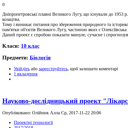
0
Дніпропетровські плавні Великого Лугу, що існували до 1953 р.,
козацтва.
Тому і виникає питання про збереження природного та історик
пам'ятки об'єктів Великого Лугу, частиною яких є Олексіївська 
Даний проект є спробою показати минуле, сучасне і спрогнозуват
Класи:
10 клас
Предмети:
Біологія
Увійдіть
або
зареєструйтесь
, щоб залишати коментарі
1 вкладення
Науково-дослідницький проект "Лікарс
Опубліковано: Олійник Алла Ср, 2017-11-22 20:06
Проектні технології
2017/2018