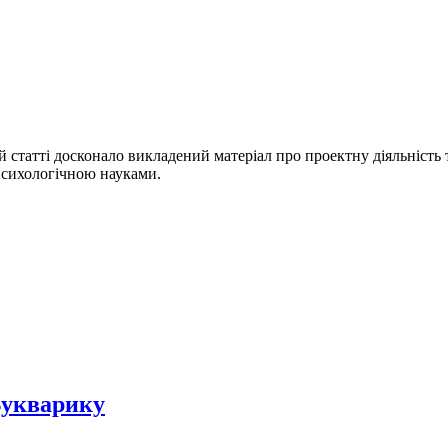
ій статті досконало викладений матеріал про проектну діяльність т
а психологічною науками.
Букварику