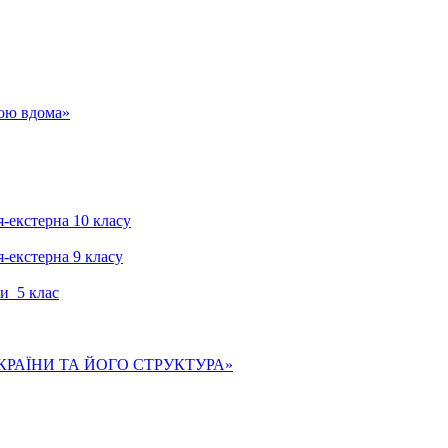
гою вдома»
я-екстерна 10 класу
я-екстерна 9 класу
и 5 клас
КРАЇНИ ТА ЙОГО СТРУКТУРА»