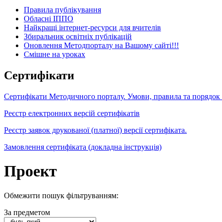
Правила публікування
Обласні ІППО
Найкращі інтернет-ресурси для вчителів
Збиральник освітніх публікацій
Оновлення Методпорталу на Вашому сайті!!!
Cмішне на уроках
Сертифікати
Сертифікати Методичного порталу. Умови, правила та порядок
Реєстр електронних версій сертифікатів
Реєстр заявок друкованої (платної) версії сертифіката.
Замовлення сертифіката (докладна інструкція)
Проект
Обмежити пошук фільтруванням:
За предметом