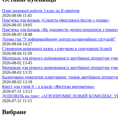
План виховної роботи 3 клас на II півріччя
2026-08-06 11:45
Пам’ятка для батьків «Секрети ефективної бесіди з дітьми»
2026-08-05 19:05
Пам’ятка для батьків «Як допомогти дитині впоратися з триво
2026-08-05 18:48
Ділова гра "У інформаційному центрі надзвичайних ситуацій"
2026-08-04 14:27
Створення анімованої казки з озвучкою в середовищі Scratch
2026-08-04 11:59
Матеріали для річного оцінювання із зарубіжної літератури учн
2026-08-02 13:45
Матеріали для річного оцінювання із зарубіжної літератури учн
2026-08-02 13:35
Календарно-тематичне планування уроків зарубіжної літератур
2026-08-02 13:18
Квест для учнів 9 – х класів «Життєва математика»
2026-07-31 13:13
ДОПОВІДЬ на тему: «АГРОПРОМИСЛОВИЙ КОМПЛЕКС У
2026-07-31 11:15
Вибране