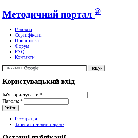
®
Методичний портал
Головна
Сертифікати
Про проект
Форум
FAQ
Контакти
Користувацький вхід
Ім'я користувача:
*
Пароль:
*
Реєстрація
Запитати новий пароль
Останні публікації