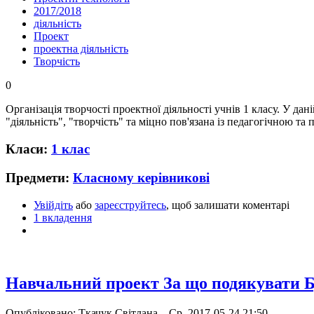
2017/2018
діяльність
Проект
проектна діяльність
Творчість
0
Організація творчості проектної діяльності учнів 1 класу. У дан
"діяльність", "творчість" та міцно пов'язана із педагогічною т
Класи:
1 клас
Предмети:
Класному керівникові
Увійдіть
або
зареєструйтесь
, щоб залишати коментарі
1 вкладення
Навчальний проект За що подякувати 
Опубліковано: Ткачук Світлана... Ср, 2017-05-24 21:50