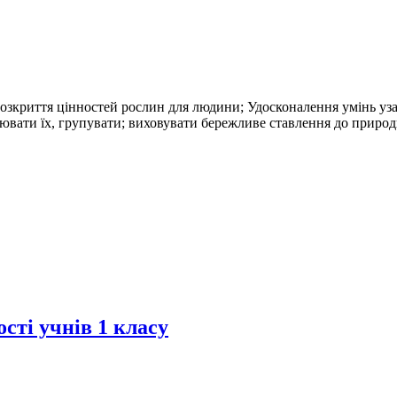
 розкриття цінностей рослин для людини; Удосконалення умінь у
нювати їх, групувати; виховувати бережливе ставлення до природ
сті учнів 1 класу