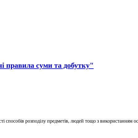
ні правила суми та добутку"
сті способів розподілу предметів, людей тощо з використанням о