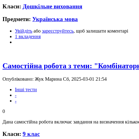
Класи:
Дошкільне виховання
Предмети:
Українська мова
Увійдіть
або
зареєструйтесь
, щоб залишати коментарі
1 вкладення
Самостійна робота з теми: "Комбінатор
Опубліковано: Жук Марина Сб, 2025-03-01 21:54
Інші тести
-
-
0
Дана самостійна робота включає завдання на визначення кілько
Класи:
9 клас