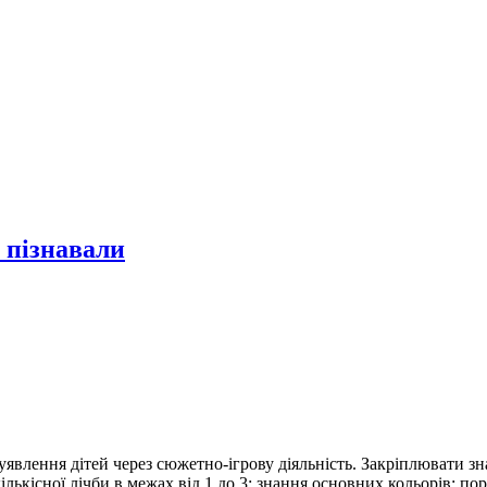
 пізнавали
явлення дітей через сюжетно-ігрову діяльність. Закріплювати зна
кількісної лічби в межах від 1 до 3; знання основних кольорів;