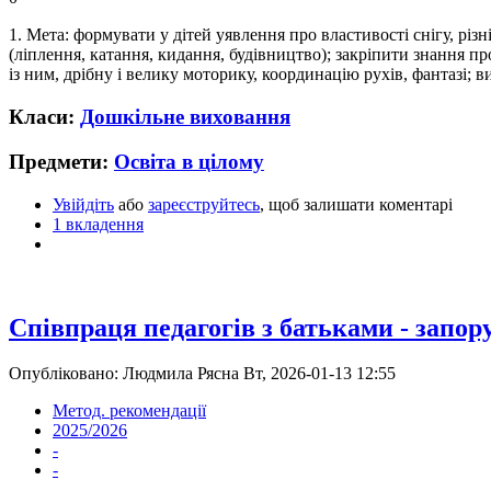
1. Мета: формувати у дітей уявлення про властивості снігу, різн
(ліплення, катання, кидання, будівництво); закріпити знання пр
із ним, дрібну і велику моторику, координацію рухів, фантазі;
Класи:
Дошкільне виховання
Предмети:
Освіта в цілому
Увійдіть
або
зареєструйтесь
, щоб залишати коментарі
1 вкладення
Співпраця педагогів з батьками - запо
Опубліковано: Людмила Рясна Вт, 2026-01-13 12:55
Метод. рекомендації
2025/2026
-
-