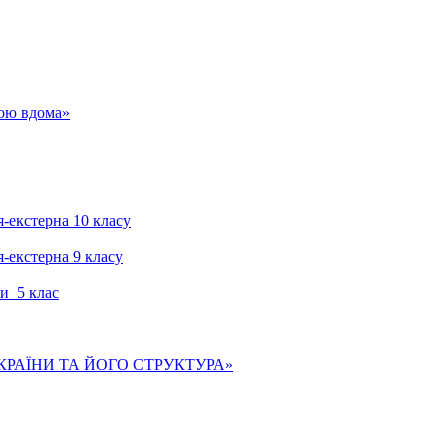
гою вдома»
я-екстерна 10 класу
я-екстерна 9 класу
и 5 клас
КРАЇНИ ТА ЙОГО СТРУКТУРА»