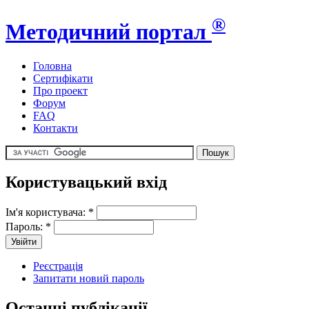
®
Методичний портал
Головна
Сертифікати
Про проект
Форум
FAQ
Контакти
Користувацький вхід
Ім'я користувача:
*
Пароль:
*
Реєстрація
Запитати новий пароль
Останні публікації