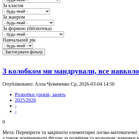
За класом
За жанром
За формою (бібліотека)
Навчальний рік
З колобком ми мандрували, все навколо
Опубліковано: Алла Чумаченко Ср, 2026-03-04 14:50
Розробки уроків, занять
2025/2026
-
-
0
Мета: Перевірити та закріпити елементарні логіко-математичні у
а також порівнювати фігури за розміром та кольором; навички 