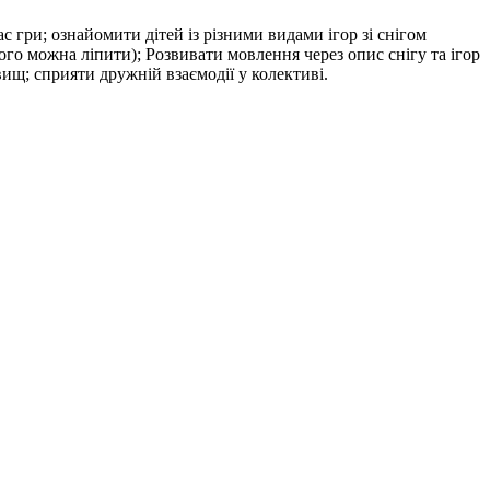
ас гри; ознайомити дітей із різними видами ігор зі снігом
ього можна ліпити); Розвивати мовлення через опис снігу та ігор
ищ; сприяти дружній взаємодії у колективі.