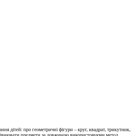
ння дітей: про геометричні фігури – круг, квадрат, трикутник,
 порівнювати предмети за довжиною використовуючи метод