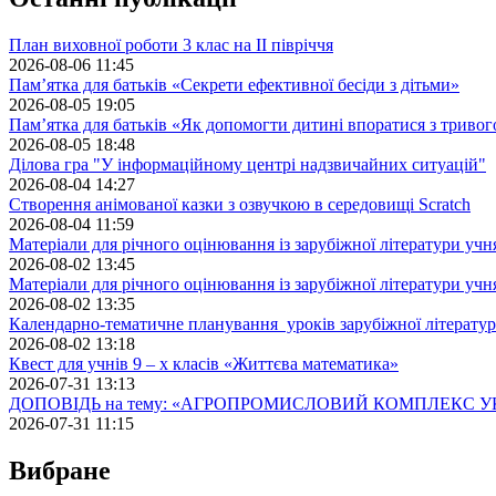
План виховної роботи 3 клас на II півріччя
2026-08-06 11:45
Пам’ятка для батьків «Секрети ефективної бесіди з дітьми»
2026-08-05 19:05
Пам’ятка для батьків «Як допомогти дитині впоратися з триво
2026-08-05 18:48
Ділова гра "У інформаційному центрі надзвичайних ситуацій"
2026-08-04 14:27
Створення анімованої казки з озвучкою в середовищі Scratch
2026-08-04 11:59
Матеріали для річного оцінювання із зарубіжної літератури учн
2026-08-02 13:45
Матеріали для річного оцінювання із зарубіжної літератури учн
2026-08-02 13:35
Календарно-тематичне планування уроків зарубіжної літератур
2026-08-02 13:18
Квест для учнів 9 – х класів «Життєва математика»
2026-07-31 13:13
ДОПОВІДЬ на тему: «АГРОПРОМИСЛОВИЙ КОМПЛЕКС У
2026-07-31 11:15
Вибране