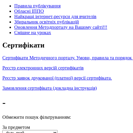
Правила публікування
Обласні ІППО
Найкращі інтернет-ресурси для вчителів
Збиральник освітніх публікацій
Оновлення Методпорталу на Вашому сайті!!!
Cмішне на уроках
Сертифікати
Сертифікати Методичного порталу. Умови, правила та порядок
Реєстр електронних версій сертифікатів
Реєстр заявок друкованої (платної) версії сертифіката.
Замовлення сертифіката (докладна інструкція)
-
Обмежити пошук фільтруванням:
За предметом