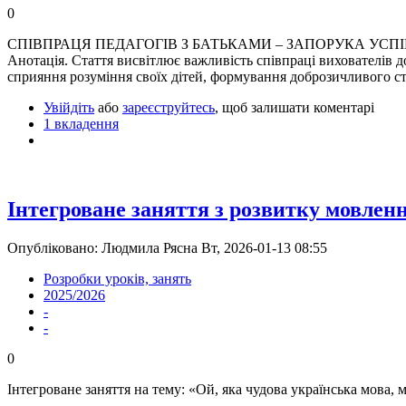
0
СПІВПРАЦЯ ПЕДАГОГІВ З БАТЬКАМИ – ЗАПОРУКА УС
Анотація. Стаття висвітлює важливість співпраці вихователів д
сприяння розуміння своїх дітей, формування доброзичливого ст
Увійдіть
або
зареєструйтесь
, щоб залишати коментарі
1 вкладення
Інтегроване заняття з розвитку мовлен
Опубліковано: Людмила Рясна Вт, 2026-01-13 08:55
Розробки уроків, занять
2025/2026
-
-
0
Інтегроване заняття на тему: «Ой, яка чудова українська мова,