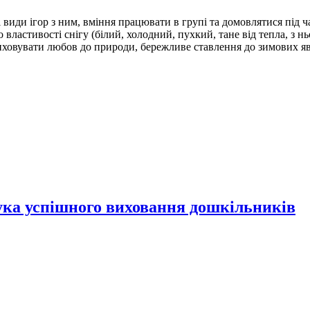
і види ігор з ним, вміння працювати в групі та домовлятися під ч
о властивості снігу (білий, холодний, пухкий, тане від тепла, з н
 виховувати любов до природи, бережливе ставлення до зимових яв
рука успішного виховання дошкільників