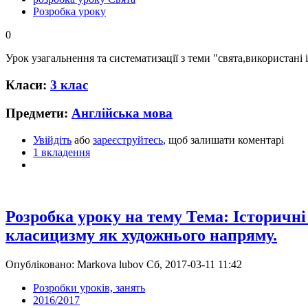
Розробка уроку
0
Урок узагальнення та систематизації з теми "свята,використані
Класи:
3 клас
Предмети:
Англійська мова
Увійдіть
або
зареєструйтесь
, щоб залишати коментарі
1 вкладення
Розробка уроку на тему Тема: Історичні
класицизму як художнього напряму.
Опубліковано: Markova lubov Сб, 2017-03-11 11:42
Розробки уроків, занять
2016/2017