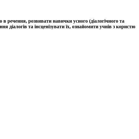
 в речення, розвивати навички усного (діалогічного та
 діалогів та інсценізувати їх, ознайомити учнів з користю