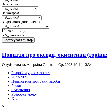
За класом
За жанром
За формою (бібліотека)
Навчальний рік
Поняття про оксиди, окиснення (горінн
Опубліковано: Авєркіна Світлана Ср, 2023-10-11 15:34
Розробки уроків, занять
2023/2024
Педагогічні програмні засоби
7 клас
Окиснення
Розробка уроку
Хімія
0