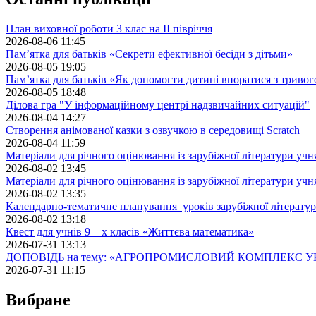
План виховної роботи 3 клас на II півріччя
2026-08-06 11:45
Пам’ятка для батьків «Секрети ефективної бесіди з дітьми»
2026-08-05 19:05
Пам’ятка для батьків «Як допомогти дитині впоратися з триво
2026-08-05 18:48
Ділова гра "У інформаційному центрі надзвичайних ситуацій"
2026-08-04 14:27
Створення анімованої казки з озвучкою в середовищі Scratch
2026-08-04 11:59
Матеріали для річного оцінювання із зарубіжної літератури учн
2026-08-02 13:45
Матеріали для річного оцінювання із зарубіжної літератури учн
2026-08-02 13:35
Календарно-тематичне планування уроків зарубіжної літератур
2026-08-02 13:18
Квест для учнів 9 – х класів «Життєва математика»
2026-07-31 13:13
ДОПОВІДЬ на тему: «АГРОПРОМИСЛОВИЙ КОМПЛЕКС У
2026-07-31 11:15
Вибране