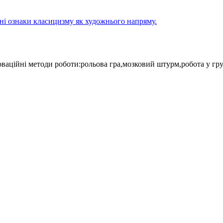
рні ознаки класицизму як художнього напряму.
оваційні методи роботи:рольова гра,мозковий штурм,робота у гру