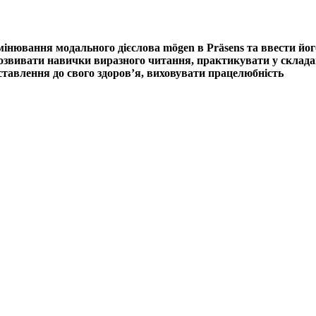
інювання модального дієслова mögen в Präsens та ввести його
звивати навички виразного читання, практикувати у складання
ставлення до свого здоров’я, виховувати працелюбність