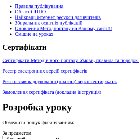
Правила публікування
Обласні ІППО
Найкращі інтернет-ресурси для вчителів
Збиральник освітніх публікацій
Оновлення Методпорталу на Вашому сайті!!!
Cмішне на уроках
Сертифікати
Сертифікати Методичного порталу. Умови, правила та порядок
Реєстр електронних версій сертифікатів
Реєстр заявок друкованої (платної) версії сертифіката.
Замовлення сертифіката (докладна інструкція)
Розробка уроку
Обмежити пошук фільтруванням:
За предметом