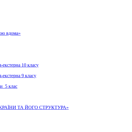
гою вдома»
я-екстерна 10 класу
я-екстерна 9 класу
и 5 клас
КРАЇНИ ТА ЙОГО СТРУКТУРА»