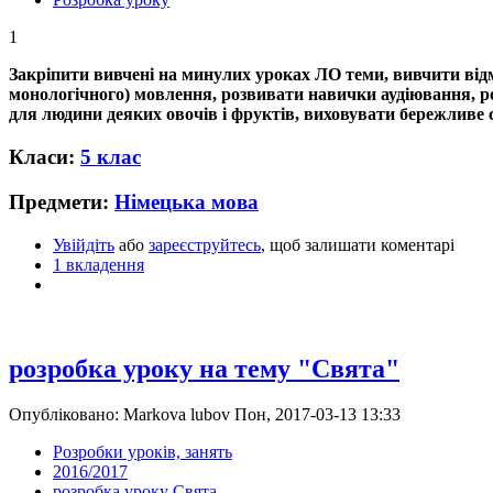
1
Закріпити вивчені на минулих уроках ЛО теми, вивчити відм
монологічного) мовлення, розвивати навички аудіювання, ро
для людини деяких овочів і фруктів, виховувати бережливе 
Класи:
5 клас
Предмети:
Німецька мова
Увійдіть
або
зареєструйтесь
, щоб залишати коментарі
1 вкладення
розробка уроку на тему "Свята"
Опубліковано: Markova lubov Пон, 2017-03-13 13:33
Розробки уроків, занять
2016/2017
розробка уроку Свята