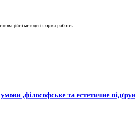
 інноваційні методи і форми роботи.
 умови ,філософське та естетичне підґр