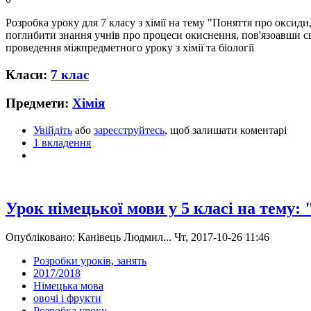
Розробка уроку для 7 класу з хімії на тему "Поняття про окси
поглибити знання учнів про процеси окиснення, пов'язоавши св
проведення міжпредметного уроку з хімії та біології
Класи:
7 клас
Предмети:
Хімія
Увійдіть
або
зареєструйтесь
, щоб залишати коментарі
1 вкладення
Урок німецької мови у 5 класі на тему:
Опубліковано: Канівець Людмил... Чт, 2017-10-26 11:46
Розробки уроків, занять
2017/2018
Німецька мова
овочі і фрукти
Розробка уроку