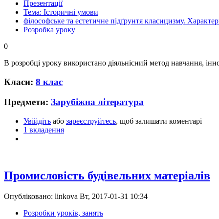
Презентації
Тема: Історичні умови
філософське та естетичне підґрунтя класицизму. Характе
Розробка уроку
0
В розробці уроку використано діяльнісний метод навчання, інн
Класи:
8 клас
Предмети:
Зарубіжна література
Увійдіть
або
зареєструйтесь
, щоб залишати коментарі
1 вкладення
Промисловість будівельних матеріалів
Опубліковано: linkova Вт, 2017-01-31 10:34
Розробки уроків, занять