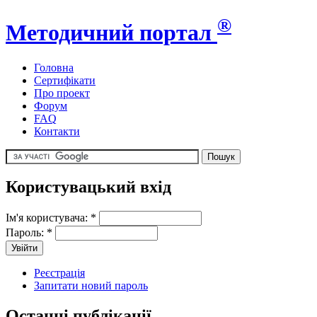
®
Методичний портал
Головна
Сертифікати
Про проект
Форум
FAQ
Контакти
Користувацький вхід
Ім'я користувача:
*
Пароль:
*
Реєстрація
Запитати новий пароль
Останні публікації