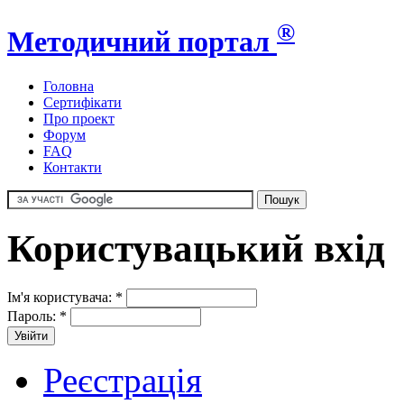
®
Методичний портал
Головна
Сертифікати
Про проект
Форум
FAQ
Контакти
Користувацький вхід
Ім'я користувача:
*
Пароль:
*
Реєстрація