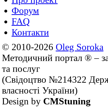
Форум
FAQ
Контакти
© 2010-2026
Oleg Soroka
Методичний портал ® – за
та послуг
(Свідоцтво №214322 Держ
власності України)
Design by
CMStuning