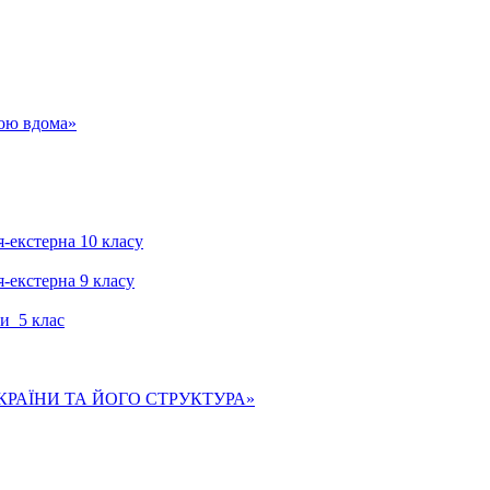
гою вдома»
я-екстерна 10 класу
я-екстерна 9 класу
и 5 клас
КРАЇНИ ТА ЙОГО СТРУКТУРА»