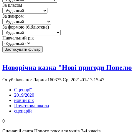
За класом
За жанром
За формою (бібліотека)
Навчальний рік
Новорічна казка "Нові пригоди Попел
Опубліковано: Лариса160375 Ср, 2021-01-13 15:47
Сценарії
2019/2020
новий рік
Початкова школа
сценарій
0
Сценарій свята Нового року для учнів 3-4 класів.