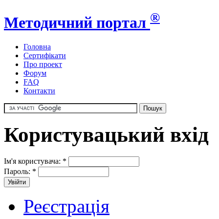
®
Методичний портал
Головна
Сертифікати
Про проект
Форум
FAQ
Контакти
Користувацький вхід
Ім'я користувача:
*
Пароль:
*
Реєстрація