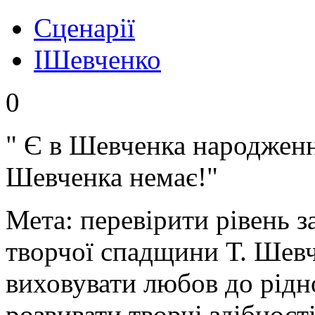
Сценарії
IШевченко
0
" Є в Шевченка народження
Шевченка немає!"
Мета: перевірити рівень з
творчої спадщини Т. Шевч
виховувати любов до рідн
розвивати творчі здібност