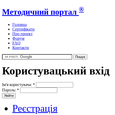
®
Методичний портал
Головна
Сертифікати
Про проект
Форум
FAQ
Контакти
Користувацький вхід
Ім'я користувача:
*
Пароль:
*
Реєстрація