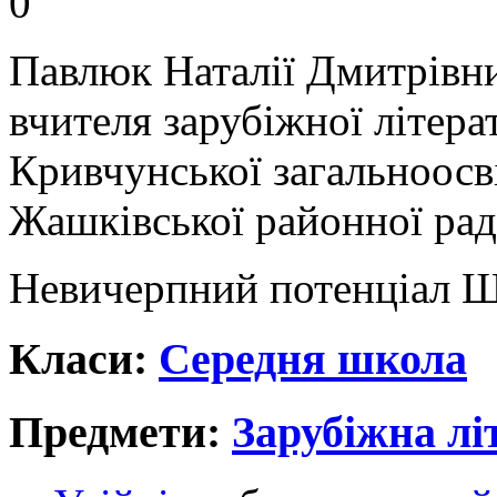
0
Павлюк Наталії Дмитрівн
вчителя зарубіжної літера
Кривчунської загальноосві
Жашківської районної рад
Невичерпний потенціал Ш
Класи:
Середня школа
Предмети:
Зарубіжна лі