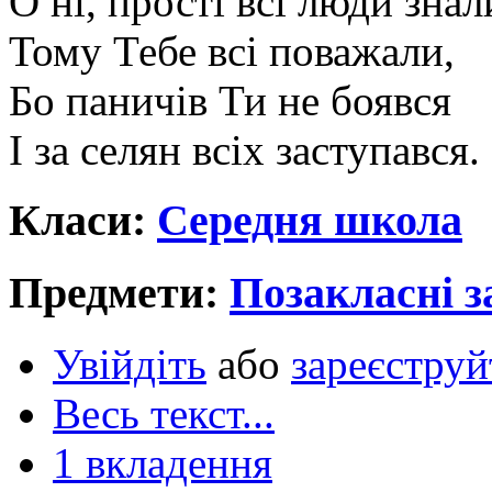
О ні, прості всі люди знал
Тому Тебе всі поважали,
Бо паничів Ти не боявся
І за селян всіх заступався.
Класи:
Середня школа
Предмети:
Позакласні з
Увійдіть
або
зареєструй
Весь текст...
1 вкладення