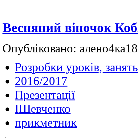
Весняний віночок Коб
Опубліковано: алено4ка18
Розробки уроків, занять
2016/2017
Презентації
IШевченко
прикметник