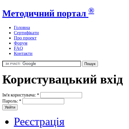
®
Методичний портал
Головна
Сертифікати
Про проект
Форум
FAQ
Контакти
Користувацький вхід
Ім'я користувача:
*
Пароль:
*
Реєстрація