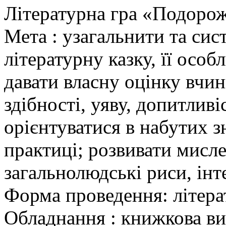
Літературна гра «Подорож
Мета : узагальнити та сис
літературну казку, її осо
давати власну оцінку вчин
здібності, уяву, допитливі
орієнтуватися в набутих з
практиці; розвивати мисл
загальнолюдські риси, інт
Форма проведення: літера
Обладнання : книжкова ви