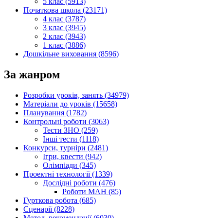
5 клас (5913)
Початкова школа (23171)
4 клас (3787)
3 клас (3945)
2 клас (3943)
1 клас (3886)
Дошкільне виховання (8596)
За жанром
Розробки уроків, занять (34979)
Матеріали до уроків (15658)
Планування (1782)
Контрольні роботи (3063)
Тести ЗНО (259)
Інші тести (1118)
Конкурси, турніри (2481)
Ігри, квести (942)
Олімпіади (345)
Проектні технології (1339)
Дослідні роботи (476)
Роботи МАН (85)
Гурткова робота (685)
Сценарії (8228)
Метод. рекомендації (6030)