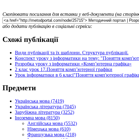
Скопіювати посилання для вставки у веб-документи (на сторінк
або додати публікацію в соціальні сервіси:
Схожі публікації
Види публікації та їх шаблони. Структура публікації.
Конспект уроку з інформатики на тему: "Поняття комп'ют
Розробка уроку з інформатики «Комп’ютерна графіка»
2 клас урок 17.Поняття комп’ютерної графіки
Урок інформатики в 6 класі"Поняття комп'ютерної графік
Предмети
Українська мова (7419)
Українська література (7045)
Зарубіжна література (3252)
Іноземна мова (8150)
Англійська мова (5532)
Німецька мова (610)
Французька мова (218)