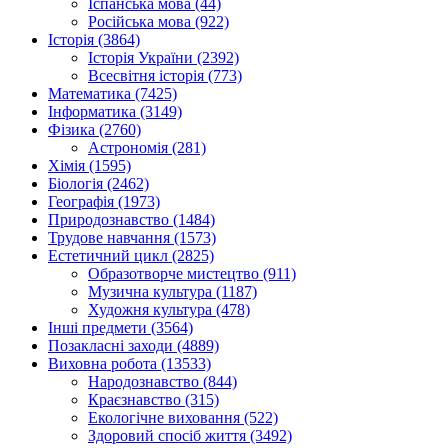
Іспанська мова (44)
Російська мова (922)
Історія (3864)
Історія України (2392)
Всесвітня історія (773)
Математика (7425)
Інформатика (3149)
Фізика (2760)
Астрономія (281)
Хімія (1595)
Біологія (2462)
Географія (1973)
Природознавство (1484)
Трудове навчання (1573)
Естетичний цикл (2825)
Образотворче мистецтво (911)
Музична культура (1187)
Художня культура (478)
Інші предмети (3564)
Позакласні заходи (4889)
Виховна робота (13533)
Народознавство (844)
Краєзнавство (315)
Екологічне виховання (522)
Здоровий спосіб життя (3492)