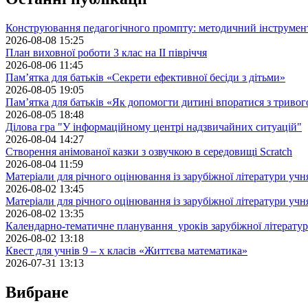
Конструювання педагогічного промпту: методичний інструмен
2026-08-08 15:25
План виховної роботи 3 клас на II півріччя
2026-08-06 11:45
Пам’ятка для батьків «Секрети ефективної бесіди з дітьми»
2026-08-05 19:05
Пам’ятка для батьків «Як допомогти дитині впоратися з триво
2026-08-05 18:48
Ділова гра "У інформаційному центрі надзвичайних ситуацій"
2026-08-04 14:27
Створення анімованої казки з озвучкою в середовищі Scratch
2026-08-04 11:59
Матеріали для річного оцінювання із зарубіжної літератури учн
2026-08-02 13:45
Матеріали для річного оцінювання із зарубіжної літератури учн
2026-08-02 13:35
Календарно-тематичне планування уроків зарубіжної літератур
2026-08-02 13:18
Квест для учнів 9 – х класів «Життєва математика»
2026-07-31 13:13
Вибране