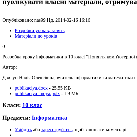
публікувати власні матеріали, отримув
Опубліковано: nas99 Нд, 2014-02-16 16:16
Розробки уроків, занять
Матеріали до уроків
0
Розробка уроку інформатики в 10 класі "Поняття комп'ютерної п
Автор:
Дзигун Надія Олексіївна, вчитель інформатики та математики с
publikaciya.docx
- 25.55 KB
publikaciya_moya.pptx
- 1.9 MБ
Класи:
10 клас
Предмети:
Інформатика
Увійдіть
або
зареєструйтесь
, щоб залишати коментарі