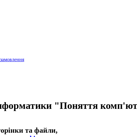
 замовлення
інформатики "Поняття комп'юте
торінки та файли,