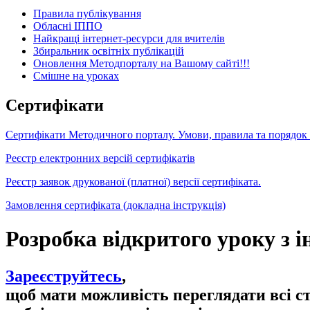
Правила публікування
Обласні ІППО
Найкращі інтернет-ресурси для вчителів
Збиральник освітніх публікацій
Оновлення Методпорталу на Вашому сайті!!!
Cмішне на уроках
Сертифікати
Сертифікати Методичного порталу. Умови, правила та порядок
Реєстр електронних версій сертифікатів
Реєстр заявок друкованої (платної) версії сертифіката.
Замовлення сертифіката (докладна інструкція)
Розробка відкритого уроку з 
Зареєструйтесь
,
щоб мати можливість переглядати всі с