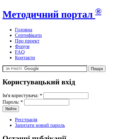
®
Методичний портал
Головна
Сертифікати
Про проект
Форум
FAQ
Контакти
Користувацький вхід
Ім'я користувача:
*
Пароль:
*
Реєстрація
Запитати новий пароль
Останні публікації