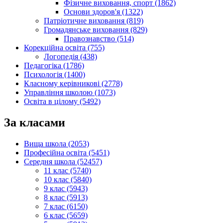
Фізичне виховання, спорт (1862)
Основи здоров'я (1322)
Патріотичне виховання (819)
Громадянське виховання (829)
Правознавство (514)
Корекційна освіта (755)
Логопедія (438)
Педагогіка (1786)
Психологія (1400)
Класному керівникові (2778)
Управління школою (1073)
Освіта в цілому (5492)
За класами
Вища школа (2053)
Професійна освіта (5451)
Середня школа (52457)
11 клас (5740)
10 клас (5840)
9 клас (5943)
8 клас (5913)
7 клас (6150)
6 клас (5659)