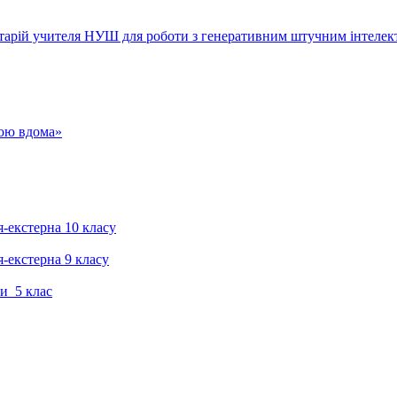
тарій учителя НУШ для роботи з генеративним штучним інтелек
гою вдома»
я-екстерна 10 класу
я-екстерна 9 класу
и 5 клас