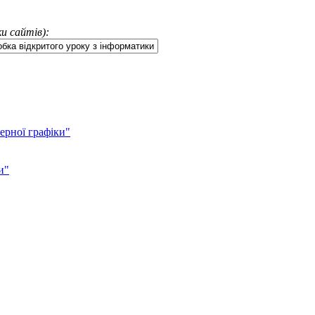
и сайтів):
ерної графіки"
и"