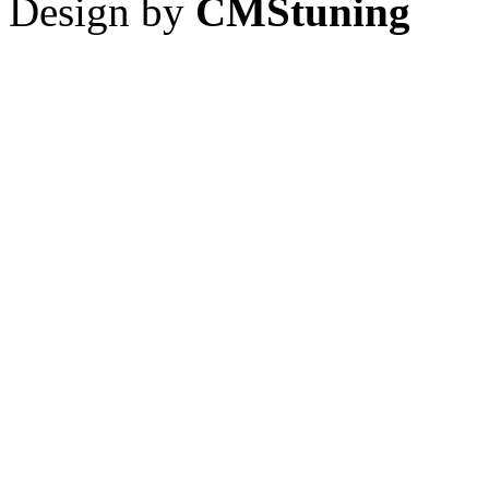
Design by
CMStuning