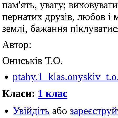
пам'ять, увагу; виховуват
пернатих друзів, любов і 
землі, бажання піклуватис
Автор:
Ониськів Т.О.
ptahy.1_klas.onyskiv_t.o
Класи:
1 клас
Увійдіть
або
зареєструй