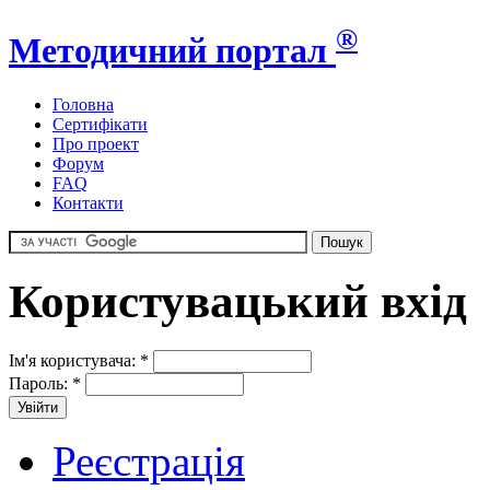
®
Методичний портал
Головна
Сертифікати
Про проект
Форум
FAQ
Контакти
Користувацький вхід
Ім'я користувача:
*
Пароль:
*
Реєстрація