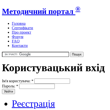
®
Методичний портал
Головна
Сертифікати
Про проект
Форум
FAQ
Контакти
Користувацький вхід
Ім'я користувача:
*
Пароль:
*
Реєстрація