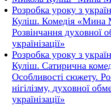
Розробка уроку з украї
Куліш. Комедія «Мина 
Розвінчання духовної о
українізації»
Розробка уроку з украї
Куліш. Сатирична коме
Особливості сюжету. Ро
нігілізму, духовної обм
українізації»