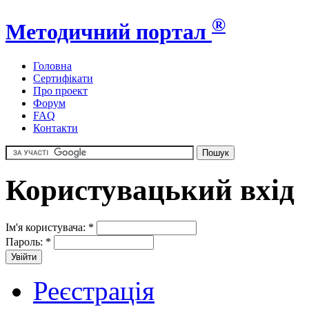
®
Методичний портал
Головна
Сертифікати
Про проект
Форум
FAQ
Контакти
Користувацький вхід
Ім'я користувача:
*
Пароль:
*
Реєстрація